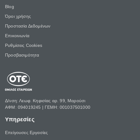
Blog
Όροι χρήσης
Προστασία Δεδομένων
Επικοινωνία
Ρυθμίσεις Cookies
Προσβασιμότητα
Δ/νση: Λεωφ. Κηφισίας αρ. 99, Μαρούσι
ΑΦΜ: 094019245 | ΓΕΜΗ: 001037501000
Υπηρεσίες
Επείγουσες Εργασίες