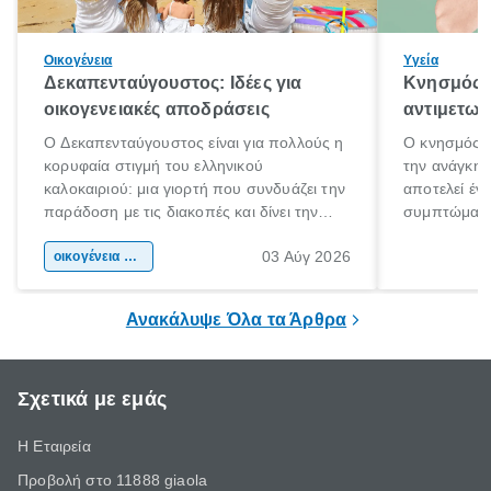
Οικογένεια
Υγεία
Δεκαπενταύγουστος: Ιδέες για
Κνησμός: 
οικογενειακές αποδράσεις
αντιμετωπ
Ο Δεκαπενταύγουστος είναι για πολλούς η
Ο κνησμός ε
κορυφαία στιγμή του ελληνικού
την ανάγκη 
καλοκαιριού: μια γιορτή που συνδυάζει την
αποτελεί έν
παράδοση με τις διακοπές και δίνει την
συμπτώματα
αφορμή για ταξίδια σε κάθε γωνιά της
άνθρωποι κά
03 Αύγ 2026
χώρας. Είτε πρόκειται για λίγες μέρες
οικογένεια & παιδί
πληροφορίες 
ξεγνοιασιάς είτε για μια σύντομη εξόρμηση.
καθώς μπορε
επιμένει για
Ανακάλυψε Όλα τα Άρθρα
Σχετικά με εμάς
Η Εταιρεία
Προβολή στο 11888 giaola