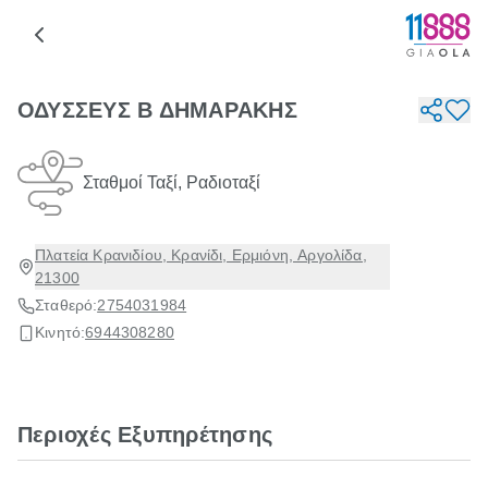
ΟΔΥΣΣΕΥΣ Β ΔΗΜΑΡΑΚΗΣ
Σταθμοί Ταξί, Ραδιοταξί
Πλατεία Κρανιδίου, Κρανίδι, Ερμιόνη, Αργολίδα,
21300
Σταθερό:
2754031984
Κινητό:
6944308280
Περιοχές Εξυπηρέτησης