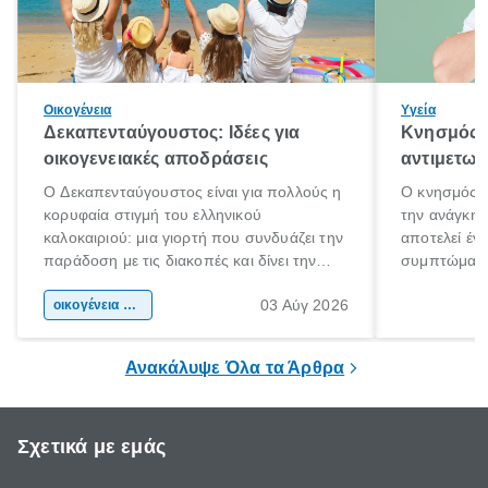
Οικογένεια
Υγεία
Δεκαπενταύγουστος: Ιδέες για
Κνησμός: 
οικογενειακές αποδράσεις
αντιμετωπ
Ο Δεκαπενταύγουστος είναι για πολλούς η
Ο κνησμός ε
κορυφαία στιγμή του ελληνικού
την ανάγκη 
καλοκαιριού: μια γιορτή που συνδυάζει την
αποτελεί έν
παράδοση με τις διακοπές και δίνει την
συμπτώματα
αφορμή για ταξίδια σε κάθε γωνιά της
άνθρωποι κά
03 Αύγ 2026
χώρας. Είτε πρόκειται για λίγες μέρες
οικογένεια & παιδί
πληροφορίες 
ξεγνοιασιάς είτε για μια σύντομη εξόρμηση.
καθώς μπορε
επιμένει για
Ανακάλυψε Όλα τα Άρθρα
Σχετικά με εμάς