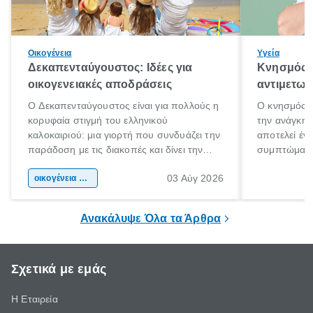
Οικογένεια
Υγεία
Δεκαπενταύγουστος: Ιδέες για
Κνησμός: 
οικογενειακές αποδράσεις
αντιμετωπ
Ο Δεκαπενταύγουστος είναι για πολλούς η
Ο κνησμός ε
κορυφαία στιγμή του ελληνικού
την ανάγκη 
καλοκαιριού: μια γιορτή που συνδυάζει την
αποτελεί έν
παράδοση με τις διακοπές και δίνει την
συμπτώματα
αφορμή για ταξίδια σε κάθε γωνιά της
άνθρωποι κά
03 Αύγ 2026
χώρας. Είτε πρόκειται για λίγες μέρες
οικογένεια & παιδί
πληροφορίες 
ξεγνοιασιάς είτε για μια σύντομη εξόρμηση.
καθώς μπορε
επιμένει για
Ανακάλυψε Όλα τα Άρθρα
Σχετικά με εμάς
Η Εταιρεία