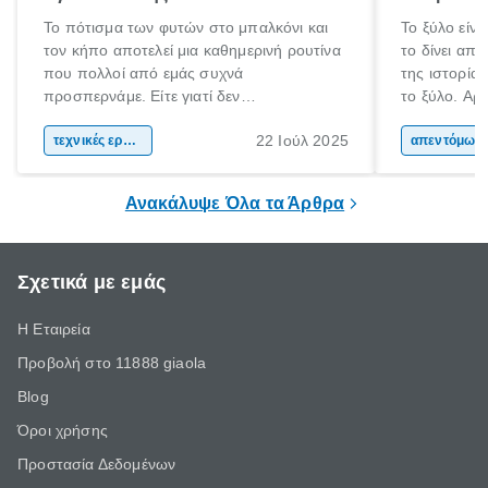
Το πότισμα των φυτών στο μπαλκόνι και
Το ξύλο είνα
τον κήπο αποτελεί μια καθημερινή ρουτίνα
το δίνει απ
που πολλοί από εμάς συχνά
της ιστορία
προσπερνάμε. Είτε γιατί δεν
το ξύλο. Αρχ
προλαβαίνουμε, είτε γιατί την ξεχνάμε.
το και αργότ
22 Ιούλ 2025
Αυτό ωστόσο, έχει πολύ αρνητικές
τεχνικές εργασίες
και εργαλεί
απεντόμωσ
επιπτώσεις για τα φυτά μας. Τα οποία
καθημερινότ
χρειάζονται συγκεκριμένη ποσότητα νερού
το ξύλο χρη
Ανακάλυψε Όλα τα Άρθρα
και μάλιστα, είναι καλό να την λαμβάνουν
τα μήκη και
ίδια ώρα κάθε φορά.
Σχετικά με εμάς
Η Εταιρεία
Προβολή στο 11888 giaola
Blog
Όροι χρήσης
Προστασία Δεδομένων