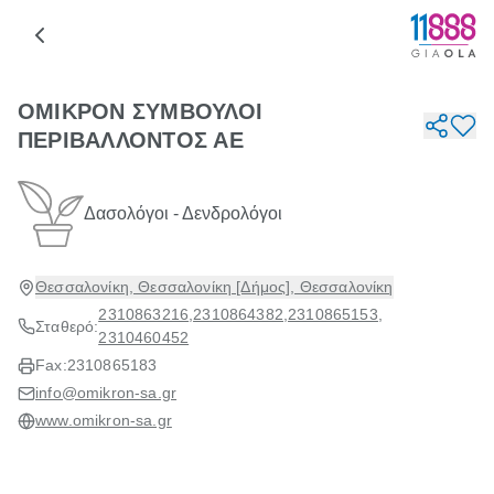
ΟΜΙΚΡΟΝ ΣΥΜΒΟΥΛΟΙ
ΠΕΡΙΒΑΛΛΟΝΤΟΣ ΑΕ
Δασολόγοι - Δενδρολόγοι
Θεσσαλονίκη, Θεσσαλονίκη [Δήμος], Θεσσαλονίκη
2310863216
,
2310864382
,
2310865153
,
Σταθερό:
2310460452
Fax:
2310865183
info@omikron-sa.gr
www.omikron-sa.gr