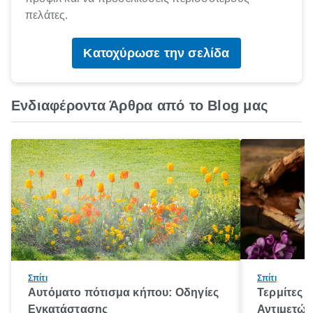
πελάτες.
Κατοχύρωσε την σελίδα
Ενδιαφέροντα Άρθρα από το Blog μας
Σπίτι
Σπίτι
Αυτόματο πότισμα κήπου: Οδηγίες
Τερμίτες κ
Εγκατάστασης
Αντιμετώ