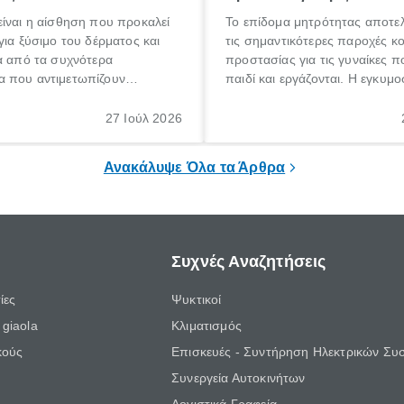
ίναι η αίσθηση που προκαλεί
Το επίδομα μητρότητας αποτελ
για ξύσιμο του δέρματος και
τις σημαντικότερες παροχές κ
α από τα συχνότερα
προστασίας για τις γυναίκες 
 που αντιμετωπίζουν
παιδί και εργάζονται. Η εγκυμο
θε ηλικίας. Πολλοί αναζητούν
γέννηση ενός παιδιού είναι μια 
 για το «κνησμός τι είναι»,
σημαντική περίοδος στη ζωή 
27 Ιούλ 2026
ί να εμφανιστεί ξαφνικά ή να
οικογένειας, η οποία συνοδεύε
α μεγάλο χρονικό διάστημα.
αυξημένες ανάγκες και υποχρε
Ανακάλυψε Όλα τα Άρθρα
Συχνές Αναζητήσεις
ίες
Ψυκτικοί
giaola
Κλιματισμός
κούς
Επισκευές - Συντήρηση Ηλεκτρικών Συ
Συνεργεία Αυτοκινήτων