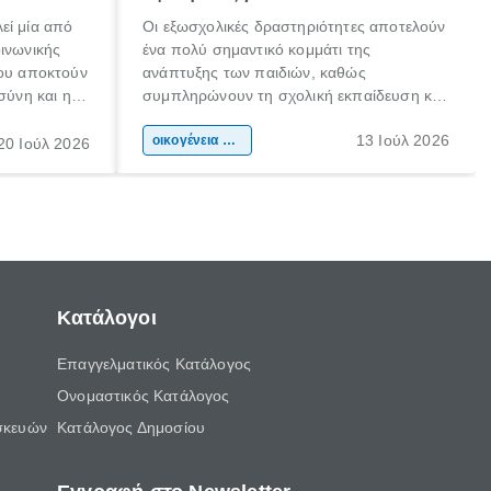
εί μία από
Οι εξωσχολικές δραστηριότητες αποτελούν
οινωνικής
ένα πολύ σημαντικό κομμάτι της
που αποκτούν
ανάπτυξης των παιδιών, καθώς
σύνη και η
συμπληρώνουν τη σχολική εκπαίδευση και
ιδιαίτερα
συμβάλλουν ουσιαστικά στη διαμόρφωση
13 Ιούλ 2026
κάθε
της προσωπικότητας, της κοινωνικότητας
οικογένεια & παιδί
20 Ιούλ 2026
ται από
και των δεξιοτήτων τους. Δεν είναι απλώς
ώσεις.
ένας τρόπος για να περνάει το παιδί τον
ελεύθερο χρόνο του.
Κατάλογοι
Επαγγελματικός Κατάλογος
Ονομαστικός Κατάλογος
σκευών
Κατάλογος Δημοσίου