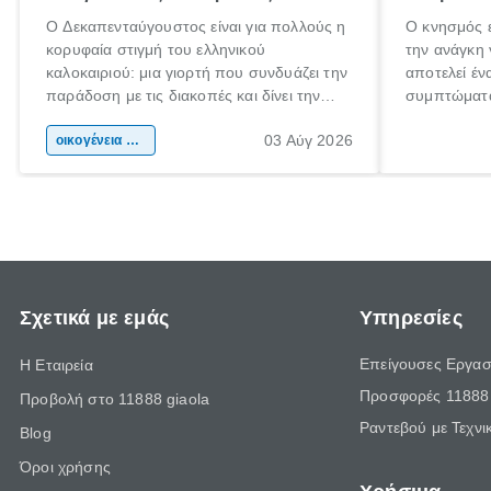
Ο Δεκαπενταύγουστος είναι για πολλούς η
Ο κνησμός ε
κορυφαία στιγμή του ελληνικού
την ανάγκη 
καλοκαιριού: μια γιορτή που συνδυάζει την
αποτελεί έν
παράδοση με τις διακοπές και δίνει την
συμπτώματα
αφορμή για ταξίδια σε κάθε γωνιά της
άνθρωποι κά
03 Αύγ 2026
χώρας. Είτε πρόκειται για λίγες μέρες
οικογένεια & παιδί
πληροφορίες
ξεγνοιασιάς είτε για μια σύντομη εξόρμηση.
καθώς μπορε
επιμένει γι
Σχετικά με εμάς
Υπηρεσίες
Επείγουσες Εργασ
Η Εταιρεία
Προσφορές 11888 
Προβολή στο 11888 giaola
Ραντεβού με Τεχνι
Blog
Όροι χρήσης