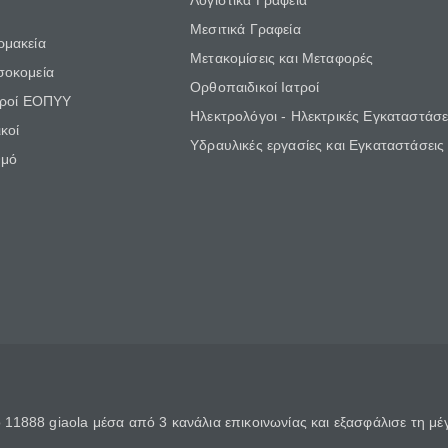
Λογιστικά Γραφεία
Μεσιτικά Γραφεία
ρμακεία
Μετακομίσεις και Μεταφορές
σοκομεία
Ορθοπαιδικοί Ιατροί
τροί ΕΟΠΥΥ
Ηλεκτρολόγοι - Ηλεκτρικές Εγκαταστάσε
κοί
Υδραυλικές εργασίες και Εγκαταστάσεις
θμό
11888 giaola μέσα από 3 κανάλια επικοινωνίας και εξασφάλισε τη μ