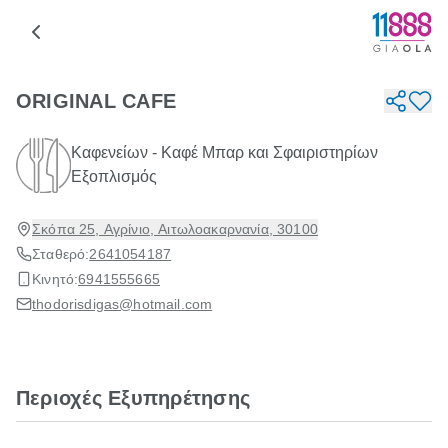
ORIGINAL CAFE
Καφενείων - Καφέ Μπαρ και Σφαιριστηρίων
Εξοπλισμός
Σκόπα 25, Αγρίνιο, Αιτωλοακαρνανία, 30100
Σταθερό:
2641054187
Κινητό:
6941555665
thodorisdigas@hotmail.com
Περιοχές Εξυπηρέτησης