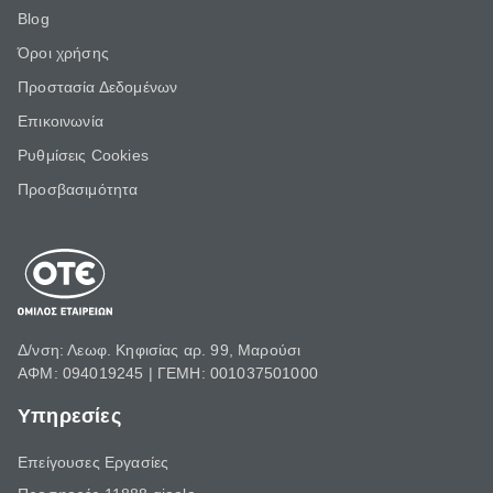
Blog
Όροι χρήσης
Προστασία Δεδομένων
Επικοινωνία
Ρυθμίσεις Cookies
Προσβασιμότητα
Δ/νση: Λεωφ. Κηφισίας αρ. 99, Μαρούσι
ΑΦΜ: 094019245 | ΓΕΜΗ: 001037501000
Υπηρεσίες
Επείγουσες Εργασίες