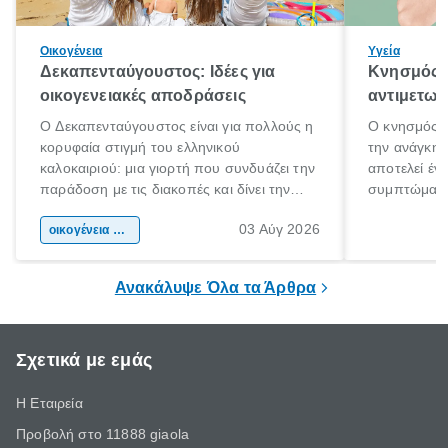
Οικογένεια
Υγεία
Δεκαπενταύγουστος: Ιδέες για
Κνησμός: 
οικογενειακές αποδράσεις
αντιμετωπ
Ο Δεκαπενταύγουστος είναι για πολλούς η
Ο κνησμός ε
κορυφαία στιγμή του ελληνικού
την ανάγκη 
καλοκαιριού: μια γιορτή που συνδυάζει την
αποτελεί έν
παράδοση με τις διακοπές και δίνει την
συμπτώματα
αφορμή για ταξίδια σε κάθε γωνιά της
άνθρωποι κά
03 Αύγ 2026
χώρας. Είτε πρόκειται για λίγες μέρες
οικογένεια & παιδί
πληροφορίες 
ξεγνοιασιάς είτε για μια σύντομη εξόρμηση.
καθώς μπορε
επιμένει για
Ανακάλυψε Όλα τα Άρθρα
Σχετικά με εμάς
Η Εταιρεία
Προβολή στο 11888 giaola