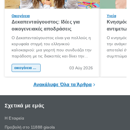
Οικογένεια
Υγεία
Δεκαπενταύγουστος: Ιδέες για
Κνησμός: 
οικογενειακές αποδράσεις
αντιμετωπ
Ο Δεκαπενταύγουστος είναι για πολλούς η
Ο κνησμός ε
κορυφαία στιγμή του ελληνικού
την ανάγκη 
καλοκαιριού: μια γιορτή που συνδυάζει την
αποτελεί έν
παράδοση με τις διακοπές και δίνει την
συμπτώματα
αφορμή για ταξίδια σε κάθε γωνιά της
άνθρωποι κά
03 Αύγ 2026
χώρας. Είτε πρόκειται για λίγες μέρες
οικογένεια & παιδί
πληροφορίες 
ξεγνοιασιάς είτε για μια σύντομη εξόρμηση.
καθώς μπορε
επιμένει για
Ανακάλυψε Όλα τα Άρθρα
Σχετικά με εμάς
Η Εταιρεία
Προβολή στο 11888 giaola