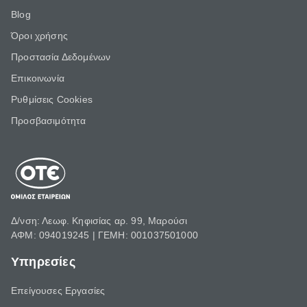
Blog
Όροι χρήσης
Προστασία Δεδομένων
Επικοινωνία
Ρυθμίσεις Cookies
Προσβασιμότητα
Δ/νση: Λεωφ. Κηφισίας αρ. 99, Μαρούσι
ΑΦΜ: 094019245 | ΓΕΜΗ: 001037501000
Υπηρεσίες
Επείγουσες Εργασίες