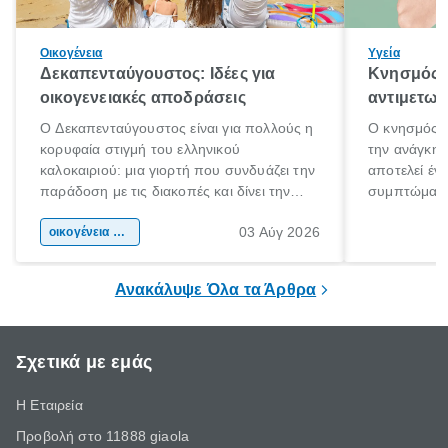
Οικογένεια
Υγεία
Δεκαπενταύγουστος: Ιδέες για
Κνησμός: 
οικογενειακές αποδράσεις
αντιμετωπ
Ο Δεκαπενταύγουστος είναι για πολλούς η
Ο κνησμός ε
κορυφαία στιγμή του ελληνικού
την ανάγκη 
καλοκαιριού: μια γιορτή που συνδυάζει την
αποτελεί έν
παράδοση με τις διακοπές και δίνει την
συμπτώματα
αφορμή για ταξίδια σε κάθε γωνιά της
άνθρωποι κά
03 Αύγ 2026
χώρας. Είτε πρόκειται για λίγες μέρες
οικογένεια & παιδί
πληροφορίες 
ξεγνοιασιάς είτε για μια σύντομη εξόρμηση.
καθώς μπορε
επιμένει για
Ανακάλυψε Όλα τα Άρθρα
Σχετικά με εμάς
Η Εταιρεία
Προβολή στο 11888 giaola