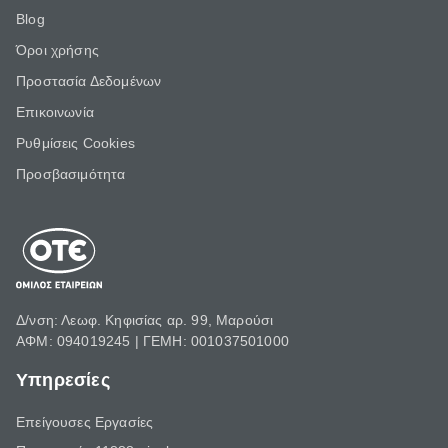
Blog
Όροι χρήσης
Προστασία Δεδομένων
Επικοινωνία
Ρυθμίσεις Cookies
Προσβασιμότητα
Δ/νση: Λεωφ. Κηφισίας αρ. 99, Μαρούσι
ΑΦΜ: 094019245 | ΓΕΜΗ: 001037501000
Υπηρεσίες
Επείγουσες Εργασίες