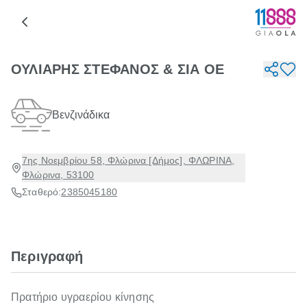
ΟΥΛΙΑΡΗΣ ΣΤΕΦΑΝΟΣ & ΣΙΑ ΟΕ
Βενζινάδικα
7ης Νοεμβρίου 58, Φλώρινα [Δήμος], ΦΛΩΡΙΝΑ,
Φλώρινα, 53100
Σταθερό:
2385045180
Περιγραφή
Πρατήριο υγραερίου κίνησης