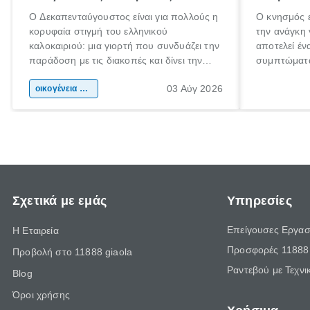
Ο Δεκαπενταύγουστος είναι για πολλούς η
Ο κνησμός ε
κορυφαία στιγμή του ελληνικού
την ανάγκη 
καλοκαιριού: μια γιορτή που συνδυάζει την
αποτελεί έν
παράδοση με τις διακοπές και δίνει την
συμπτώματα
αφορμή για ταξίδια σε κάθε γωνιά της
άνθρωποι κά
03 Αύγ 2026
χώρας. Είτε πρόκειται για λίγες μέρες
οικογένεια & παιδί
πληροφορίες
ξεγνοιασιάς είτε για μια σύντομη εξόρμηση.
καθώς μπορε
επιμένει γι
Σχετικά με εμάς
Υπηρεσίες
Επείγουσες Εργασ
Η Εταιρεία
Προσφορές 11888 
Προβολή στο 11888 giaola
Ραντεβού με Τεχνι
Blog
Όροι χρήσης