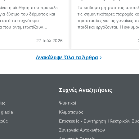
ίναι η αίσθηση που προκαλεί
Το επίδομα μητρότητας αποτελ
για ξύσιμο του δέρματος και
τις σημαντικότερες παροχές κ
α από τα συχνότερα
προστασίας για τις γυναίκες 
 που αντιμετωπίζουν
παιδί και εργάζονται. Η εγκυμο
θε ηλικίας. Πολλοί αναζητούν
γέννηση ενός παιδιού είναι μια 
 για το «κνησμός τι είναι»,
σημαντική περίοδος στη ζωή 
27 Ιούλ 2026
ί να εμφανιστεί ξαφνικά ή να
οικογένειας, η οποία συνοδεύε
α μεγάλο χρονικό διάστημα.
αυξημένες ανάγκες και υποχρε
Ανακάλυψε Όλα τα Άρθρα
Συχνές Αναζητήσεις
ίες
Ψυκτικοί
giaola
Κλιματισμός
κούς
Επισκευές - Συντήρηση Ηλεκτρικών Συ
Συνεργεία Αυτοκινήτων