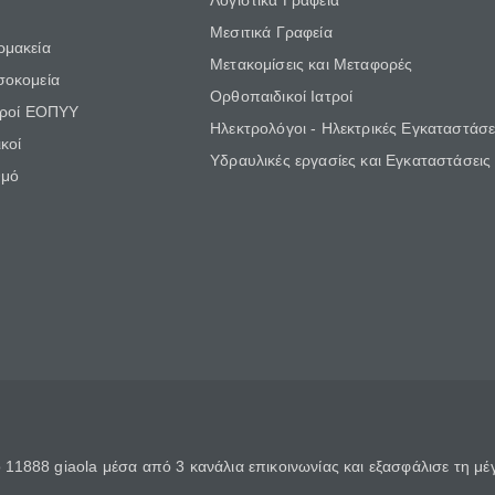
Λογιστικά Γραφεία
Μεσιτικά Γραφεία
ρμακεία
Μετακομίσεις και Μεταφορές
σοκομεία
Ορθοπαιδικοί Ιατροί
τροί ΕΟΠΥΥ
Ηλεκτρολόγοι - Ηλεκτρικές Εγκαταστάσε
κοί
Υδραυλικές εργασίες και Εγκαταστάσεις
θμό
11888 giaola μέσα από 3 κανάλια επικοινωνίας και εξασφάλισε τη μ