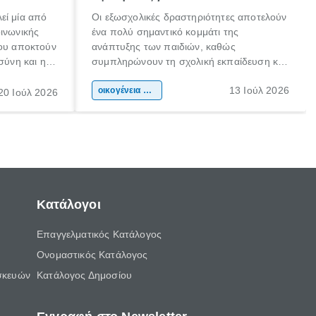
εί μία από
Οι εξωσχολικές δραστηριότητες αποτελούν
οινωνικής
ένα πολύ σημαντικό κομμάτι της
που αποκτούν
ανάπτυξης των παιδιών, καθώς
σύνη και η
συμπληρώνουν τη σχολική εκπαίδευση και
ιδιαίτερα
συμβάλλουν ουσιαστικά στη διαμόρφωση
13 Ιούλ 2026
κάθε
της προσωπικότητας, της κοινωνικότητας
οικογένεια & παιδί
20 Ιούλ 2026
ται από
και των δεξιοτήτων τους. Δεν είναι απλώς
ώσεις.
ένας τρόπος για να περνάει το παιδί τον
ελεύθερο χρόνο του.
Κατάλογοι
Επαγγελματικός Κατάλογος
Ονομαστικός Κατάλογος
σκευών
Κατάλογος Δημοσίου