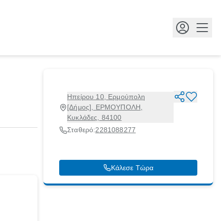
Κουμ
Ηπείρου 10, Ερμούπολη
[Δήμος], ΕΡΜΟΥΠΟΛΗ,
Κυκλάδες, 84100
Σταθερό:
2281088277
Κάλεσε Τώρα