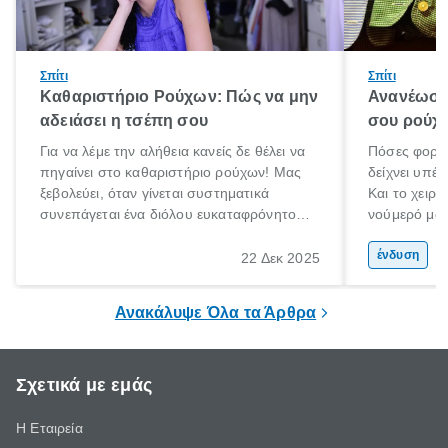
Σπίτι
Σπίτι
Καθαριστήριο Ρούχων: Πώς να μην
Ανανέωση
αδειάσει η τσέπη σου
σου ρούχα
Για να λέμε την αλήθεια κανείς δε θέλει να
Πόσες φορές
πηγαίνει στο καθαριστήριο ρούχων! Μας
δείχνει υπέρ
ξεβολεύει, όταν γίνεται συστηματικά
Και το χειρό
συνεπάγεται ένα διόλου ευκαταφρόνητο
νούμερό μας
κόστος, ενώ όταν το αποφεύγουμε
μετανιώσει 
δυστυχώς τα αποτελέσματα στα ρούχα ή
που φορούσ
ένδυση
22 Δεκ 2025
τα πανωφόρια μας είναι καταστροφικά.
μόδα»;
Έχεις βάλει ποτέ πουπουλένιο μπουφάν
Ανακάλυψε Όλα τα Άρθρα
στο πλυντήριο; Μην το κάνεις!
Σχετικά με εμάς
Η Εταιρεία