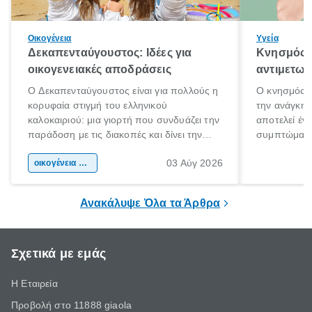
Οικογένεια
Υγεία
Δεκαπενταύγουστος: Ιδέες για
Κνησμός: 
οικογενειακές αποδράσεις
αντιμετωπ
Ο Δεκαπενταύγουστος είναι για πολλούς η
Ο κνησμός ε
κορυφαία στιγμή του ελληνικού
την ανάγκη 
καλοκαιριού: μια γιορτή που συνδυάζει την
αποτελεί έν
παράδοση με τις διακοπές και δίνει την
συμπτώματα
αφορμή για ταξίδια σε κάθε γωνιά της
άνθρωποι κά
03 Αύγ 2026
χώρας. Είτε πρόκειται για λίγες μέρες
οικογένεια & παιδί
πληροφορίες 
ξεγνοιασιάς είτε για μια σύντομη εξόρμηση.
καθώς μπορε
επιμένει για
Ανακάλυψε Όλα τα Άρθρα
Σχετικά με εμάς
Η Εταιρεία
Προβολή στο 11888 giaola