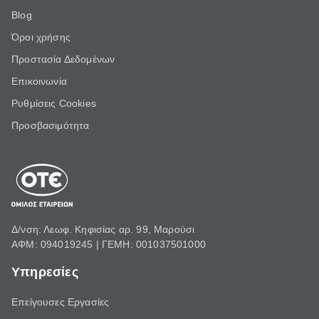
Blog
Όροι χρήσης
Προστασία Δεδομένων
Επικοινωνία
Ρυθμίσεις Cookies
Προσβασιμότητα
Δ/νση: Λεωφ. Κηφισίας αρ. 99, Μαρούσι
ΑΦΜ: 094019245 | ΓΕΜΗ: 001037501000
Υπηρεσίες
Επείγουσες Εργασίες