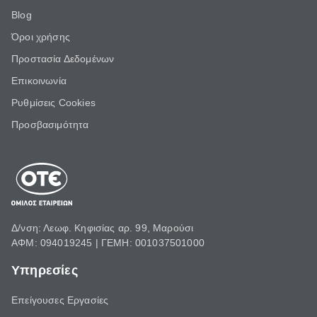
Blog
Όροι χρήσης
Προστασία Δεδομένων
Επικοινωνία
Ρυθμίσεις Cookies
Προσβασιμότητα
Δ/νση: Λεωφ. Κηφισίας αρ. 99, Μαρούσι
ΑΦΜ: 094019245 | ΓΕΜΗ: 001037501000
Υπηρεσίες
Επείγουσες Εργασίες