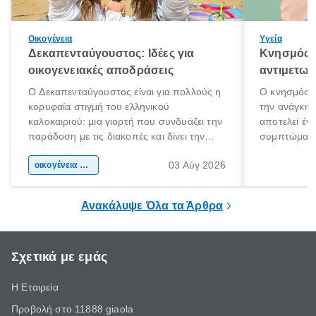
Οικογένεια
Υγεία
Δεκαπενταύγουστος: Ιδέες για
Κνησμός: 
οικογενειακές αποδράσεις
αντιμετωπ
Ο Δεκαπενταύγουστος είναι για πολλούς η
Ο κνησμός ε
κορυφαία στιγμή του ελληνικού
την ανάγκη 
καλοκαιριού: μια γιορτή που συνδυάζει την
αποτελεί έν
παράδοση με τις διακοπές και δίνει την
συμπτώματα
αφορμή για ταξίδια σε κάθε γωνιά της
άνθρωποι κά
03 Αύγ 2026
χώρας. Είτε πρόκειται για λίγες μέρες
οικογένεια & παιδί
πληροφορίες 
ξεγνοιασιάς είτε για μια σύντομη εξόρμηση.
καθώς μπορε
επιμένει για
Ανακάλυψε Όλα τα Άρθρα
Σχετικά με εμάς
Η Εταιρεία
Προβολή στο 11888 giaola