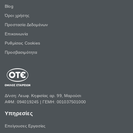
Blog
Όροι χρήσης
Προστασία Δεδομένων
Επικοινωνία
Ρυθμίσεις Cookies
Προσβασιμότητα
Δ/νση: Λεωφ. Κηφισίας αρ. 99, Μαρούσι
ΑΦΜ: 094019245 | ΓΕΜΗ: 001037501000
Υπηρεσίες
Επείγουσες Εργασίες