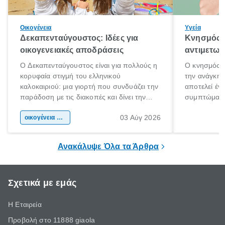
Οικογένεια
Υγεία
Δεκαπενταύγουστος: Ιδέες για
Κνησμός: 
οικογενειακές αποδράσεις
αντιμετωπ
Ο Δεκαπενταύγουστος είναι για πολλούς η
Ο κνησμός ε
κορυφαία στιγμή του ελληνικού
την ανάγκη 
καλοκαιριού: μια γιορτή που συνδυάζει την
αποτελεί έν
παράδοση με τις διακοπές και δίνει την
συμπτώματα
αφορμή για ταξίδια σε κάθε γωνιά της
άνθρωποι κά
03 Αύγ 2026
χώρας. Είτε πρόκειται για λίγες μέρες
οικογένεια & παιδί
πληροφορίες 
ξεγνοιασιάς είτε για μια σύντομη εξόρμηση.
καθώς μπορε
επιμένει για
Ανακάλυψε Όλα τα Άρθρα
Σχετικά με εμάς
Η Εταιρεία
Προβολή στο 11888 giaola