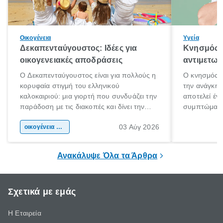
Οικογένεια
Υγεία
Δεκαπενταύγουστος: Ιδέες για
Κνησμός: 
οικογενειακές αποδράσεις
αντιμετωπ
Ο Δεκαπενταύγουστος είναι για πολλούς η
Ο κνησμός ε
κορυφαία στιγμή του ελληνικού
την ανάγκη 
καλοκαιριού: μια γιορτή που συνδυάζει την
αποτελεί έν
παράδοση με τις διακοπές και δίνει την
συμπτώματα
αφορμή για ταξίδια σε κάθε γωνιά της
άνθρωποι κά
03 Αύγ 2026
χώρας. Είτε πρόκειται για λίγες μέρες
οικογένεια & παιδί
πληροφορίες 
ξεγνοιασιάς είτε για μια σύντομη εξόρμηση.
καθώς μπορε
επιμένει για
Ανακάλυψε Όλα τα Άρθρα
Σχετικά με εμάς
Η Εταιρεία