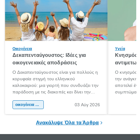
Οικογένεια
Υγεία
Δεκαπενταύγουστος: Ιδέες για
Κνησμός: 
οικογενειακές αποδράσεις
αντιμετωπ
Ο Δεκαπενταύγουστος είναι για πολλούς η
Ο κνησμός ε
κορυφαία στιγμή του ελληνικού
την ανάγκη 
καλοκαιριού: μια γιορτή που συνδυάζει την
αποτελεί έν
παράδοση με τις διακοπές και δίνει την
συμπτώματα
αφορμή για ταξίδια σε κάθε γωνιά της
άνθρωποι κά
03 Αύγ 2026
χώρας. Είτε πρόκειται για λίγες μέρες
οικογένεια & παιδί
πληροφορίες 
ξεγνοιασιάς είτε για μια σύντομη εξόρμηση.
καθώς μπορε
επιμένει για
Ανακάλυψε Όλα τα Άρθρα