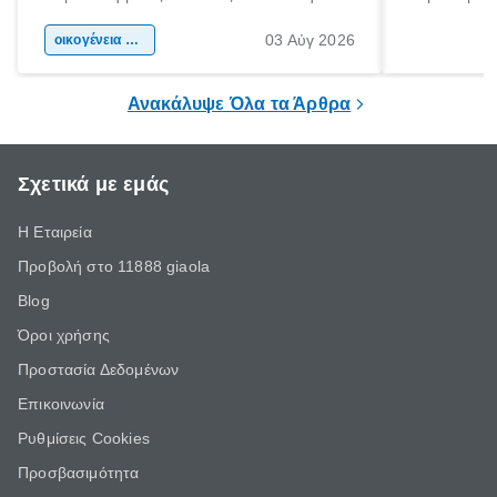
αφορμή για ταξίδια σε κάθε γωνιά της
άνθρωποι κά
03 Αύγ 2026
χώρας. Είτε πρόκειται για λίγες μέρες
οικογένεια & παιδί
πληροφορίες 
ξεγνοιασιάς είτε για μια σύντομη εξόρμηση.
καθώς μπορε
επιμένει για
Ανακάλυψε Όλα τα Άρθρα
Σχετικά με εμάς
Η Εταιρεία
Προβολή στο 11888 giaola
Blog
Όροι χρήσης
Προστασία Δεδομένων
Επικοινωνία
Ρυθμίσεις Cookies
Προσβασιμότητα