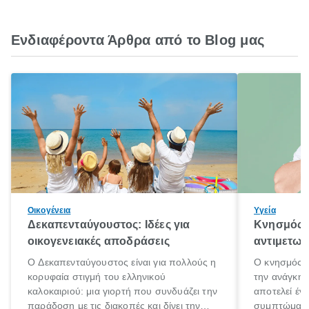
Ενδιαφέροντα Άρθρα από το Blog μας
Οικογένεια
Υγεία
Δεκαπενταύγουστος: Ιδέες για
Κνησμός: 
οικογενειακές αποδράσεις
αντιμετωπ
Ο Δεκαπενταύγουστος είναι για πολλούς η
Ο κνησμός ε
κορυφαία στιγμή του ελληνικού
την ανάγκη 
καλοκαιριού: μια γιορτή που συνδυάζει την
αποτελεί έν
παράδοση με τις διακοπές και δίνει την
συμπτώματα