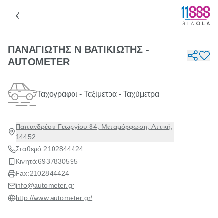
ΠΑΝΑΓΙΩΤΗΣ Ν ΒΑΤΙΚΙΩΤΗΣ -
AUTOMETER
Ταχογράφοι - Ταξίμετρα - Ταχύμετρα
Παπανδρέου Γεωργίου 84, Μεταμόρφωση, Αττική,
14452
Σταθερό:
2102844424
Κινητό:
6937830595
Fax:
2102844424
info@autometer.gr
http://www.autometer.gr/