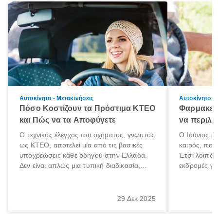
Αυτοκίνητο - Μετακινήσεις
Αυτοκίνητο - 
Πόσο Κοστίζουν τα Πρόστιμα ΚΤΕΟ
Φαρμακείο
και Πώς να τα Αποφύγετε
να περιλα
Ο τεχνικός έλεγχος του οχήματος, γνωστός
Ο Ιούνιος μ
ως ΚΤΕΟ, αποτελεί μία από τις βασικές
καιρός, που 
υποχρεώσεις κάθε οδηγού στην Ελλάδα.
Έτσι λοιπόν
Δεν είναι απλώς μια τυπική διαδικασία,
εκδρομές για
αλλά ένα ουσιαστικό μέτρο για την
ρυθμούς θα 
ασφάλεια των επιβατών, των άλλων
πηγαίνουμε 
οδηγών και του περιβάλλοντος. Ωστόσο,
29 Δεκ 2025
πολλοί ιδιοκτήτες οχημάτων αμελούν την
προθεσμία του ελέγχου.