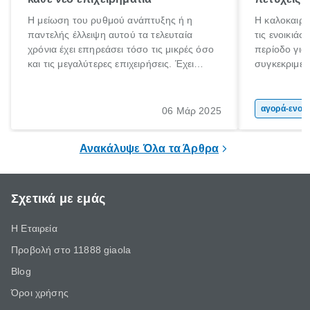
Η μείωση του ρυθμού ανάπτυξης ή η
Η καλοκαιριν
παντελής έλλειψη αυτού τα τελευταία
τις ενοικιάσ
χρόνια έχει επηρεάσει τόσο τις μικρές όσο
περίοδο για
και τις μεγαλύτερες επιχειρήσεις. Έχει
συγκεκριμένω
παρατηρηθεί σημαντική μείωση της
καλοκαιρινέ
κερδοφορία τους αλλα ταυτόχρονα
αποτέλεσμα 
δημιουργούνται ευκαιρίες αναπτυξης σε
πολιτών, πο
αγορά-ενοικίαση α
06 Μάρ 2025
συγκεκριμένους τομείς.
επιλέξουν τ
μοτοσικλέτα
Ανακάλυψε Όλα τα Άρθρα
οικονομική 
Σχετικά με εμάς
Η Εταιρεία
Προβολή στο 11888 giaola
Blog
Όροι χρήσης