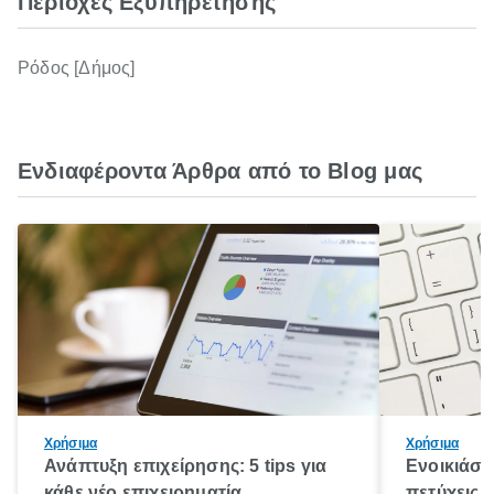
Περιοχές Εξυπηρέτησης
Ρόδος [Δήμος]
Ενδιαφέροντα Άρθρα από το Blog μας
Χρήσιμα
Χρήσιμα
Ανάπτυξη επιχείρησης: 5 tips για
Ενοικιάσε
κάθε νέο επιχειρηματία
πετύχεις