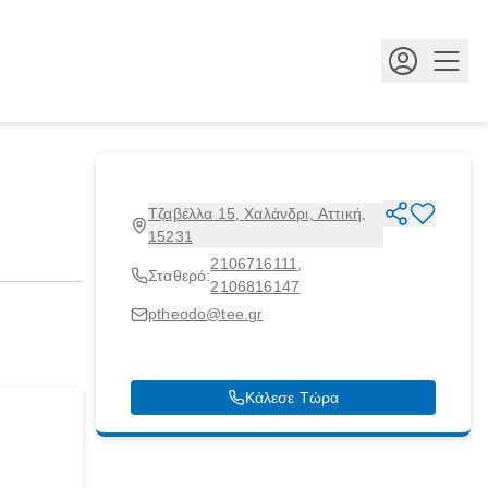
Κουμ
Τζαβέλλα 15, Χαλάνδρι, Αττική,
15231
2106716111
,
Σταθερό:
2106816147
ptheodo@tee.gr
Κάλεσε Τώρα