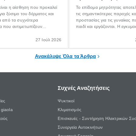
ίναι η αίσθηση που προκαλεί
Το επίδομα μητρότητας αποτελ
για ξύσιμο του δέρματος και
τις σημαντικότερες παροχές κ
α από τα συχνότερα
προστασίας για τις γυναίκες 
 που αντιμετωπίζουν
παιδί και εργάζονται. Η εγκυμο
θε ηλικίας. Πολλοί αναζητούν
γέννηση ενός παιδιού είναι μια 
 για το «κνησμός τι είναι»,
σημαντική περίοδος στη ζωή 
27 Ιούλ 2026
ί να εμφανιστεί ξαφνικά ή να
οικογένειας, η οποία συνοδεύε
α μεγάλο χρονικό διάστημα.
αυξημένες ανάγκες και υποχρε
Ανακάλυψε Όλα τα Άρθρα
Συχνές Αναζητήσεις
ίες
Ψυκτικοί
giaola
Κλιματισμός
κούς
Επισκευές - Συντήρηση Ηλεκτρικών Συ
Συνεργεία Αυτοκινήτων