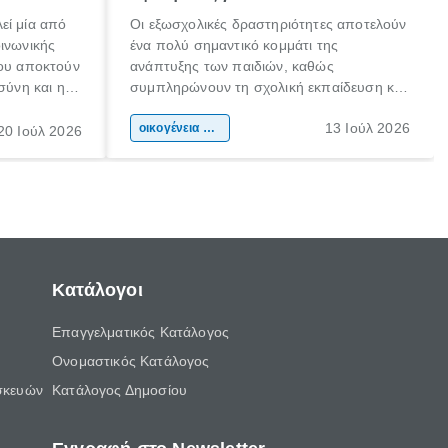
εί μία από
Οι εξωσχολικές δραστηριότητες αποτελούν
οινωνικής
ένα πολύ σημαντικό κομμάτι της
που αποκτούν
ανάπτυξης των παιδιών, καθώς
σύνη και η
συμπληρώνουν τη σχολική εκπαίδευση και
ιδιαίτερα
συμβάλλουν ουσιαστικά στη διαμόρφωση
13 Ιούλ 2026
κάθε
της προσωπικότητας, της κοινωνικότητας
οικογένεια & παιδί
20 Ιούλ 2026
ται από
και των δεξιοτήτων τους. Δεν είναι απλώς
ώσεις.
ένας τρόπος για να περνάει το παιδί τον
ελεύθερο χρόνο του.
Κατάλογοι
Επαγγελματικός Κατάλογος
Ονομαστικός Κατάλογος
σκευών
Κατάλογος Δημοσίου