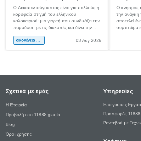
Ο Δεκαπενταύγουστος είναι για πολλούς η
Ο κνησμός ε
κορυφαία στιγμή του ελληνικού
την ανάγκη 
καλοκαιριού: μια γιορτή που συνδυάζει την
αποτελεί έν
παράδοση με τις διακοπές και δίνει την
συμπτώματα
αφορμή για ταξίδια σε κάθε γωνιά της
άνθρωποι κά
03 Αύγ 2026
χώρας. Είτε πρόκειται για λίγες μέρες
οικογένεια & παιδί
πληροφορίες
ξεγνοιασιάς είτε για μια σύντομη εξόρμηση.
καθώς μπορε
επιμένει γι
Σχετικά με εμάς
Υπηρεσίες
Επείγουσες Εργασ
Η Εταιρεία
Προσφορές 11888 
Προβολή στο 11888 giaola
Ραντεβού με Τεχνι
Blog
Όροι χρήσης