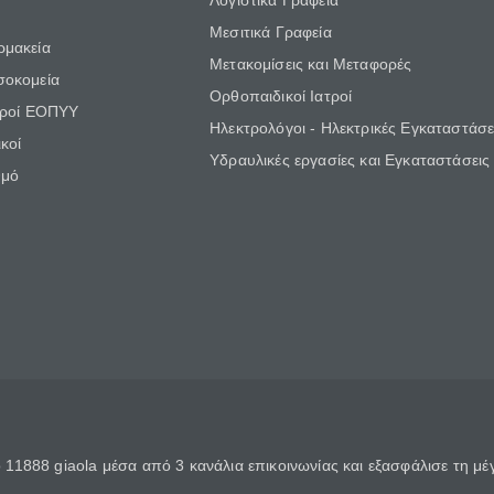
Λογιστικά Γραφεία
Μεσιτικά Γραφεία
ρμακεία
Μετακομίσεις και Μεταφορές
σοκομεία
Ορθοπαιδικοί Ιατροί
τροί ΕΟΠΥΥ
Ηλεκτρολόγοι - Ηλεκτρικές Εγκαταστάσε
κοί
Υδραυλικές εργασίες και Εγκαταστάσεις
θμό
11888 giaola μέσα από 3 κανάλια επικοινωνίας και εξασφάλισε τη μ