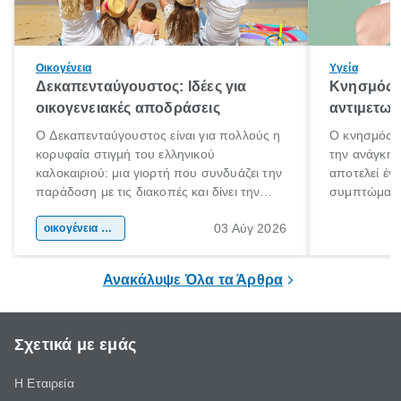
Οικογένεια
Υγεία
Δεκαπενταύγουστος: Ιδέες για
Κνησμός: 
οικογενειακές αποδράσεις
αντιμετωπ
Ο Δεκαπενταύγουστος είναι για πολλούς η
Ο κνησμός ε
κορυφαία στιγμή του ελληνικού
την ανάγκη 
καλοκαιριού: μια γιορτή που συνδυάζει την
αποτελεί έν
παράδοση με τις διακοπές και δίνει την
συμπτώματα
αφορμή για ταξίδια σε κάθε γωνιά της
άνθρωποι κά
03 Αύγ 2026
χώρας. Είτε πρόκειται για λίγες μέρες
οικογένεια & παιδί
πληροφορίες 
ξεγνοιασιάς είτε για μια σύντομη εξόρμηση.
καθώς μπορε
επιμένει για
Ανακάλυψε Όλα τα Άρθρα
Σχετικά με εμάς
Η Εταιρεία