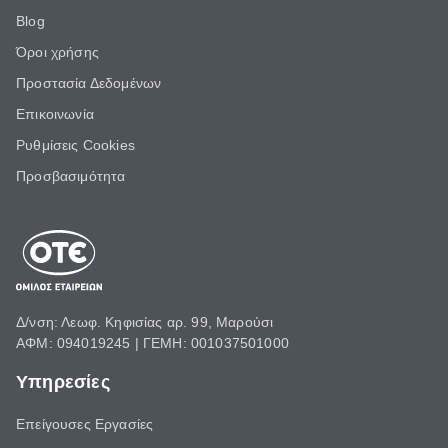
Blog
Όροι χρήσης
Προστασία Δεδομένων
Επικοινωνία
Ρυθμίσεις Cookies
Προσβασιμότητα
Δ/νση: Λεωφ. Κηφισίας αρ. 99, Μαρούσι
ΑΦΜ: 094019245 | ΓΕΜΗ: 001037501000
Υπηρεσίες
Επείγουσες Εργασίες