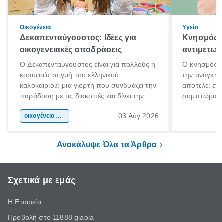
Οικογένεια
Υγεία
Δεκαπενταύγουστος: Ιδέες για
Κνησμός: 
οικογενειακές αποδράσεις
αντιμετωπ
Ο Δεκαπενταύγουστος είναι για πολλούς η
Ο κνησμός ε
κορυφαία στιγμή του ελληνικού
την ανάγκη 
καλοκαιριού: μια γιορτή που συνδυάζει την
αποτελεί έν
παράδοση με τις διακοπές και δίνει την
συμπτώματα
αφορμή για ταξίδια σε κάθε γωνιά της
άνθρωποι κά
03 Αύγ 2026
χώρας. Είτε πρόκειται για λίγες μέρες
οικογένεια & παιδί
πληροφορίες 
ξεγνοιασιάς είτε για μια σύντομη εξόρμηση.
καθώς μπορε
επιμένει για
Ανακάλυψε Όλα τα Άρθρα
Σχετικά με εμάς
Η Εταιρεία
Προβολή στο 11888 giaola