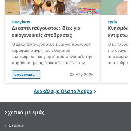
Οικογένεια
Υγεία
Δεκαπενταύγουστος: Ιδέες για
Κνησμός: 
οικογενειακές αποδράσεις
αντιμετωπ
Ο Δεκαπενταύγουστος είναι για πολλούς η
Ο κνησμός ε
κορυφαία στιγμή του ελληνικού
την ανάγκη 
καλοκαιριού: μια γιορτή που συνδυάζει την
αποτελεί έν
παράδοση με τις διακοπές και δίνει την
συμπτώματα
αφορμή για ταξίδια σε κάθε γωνιά της
άνθρωποι κά
03 Αύγ 2026
χώρας. Είτε πρόκειται για λίγες μέρες
οικογένεια & παιδί
πληροφορίες 
ξεγνοιασιάς είτε για μια σύντομη εξόρμηση.
καθώς μπορε
επιμένει για
Ανακάλυψε Όλα τα Άρθρα
Σχετικά με εμάς
Η Εταιρεία