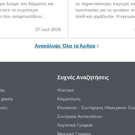
για ξύσιμο του δέρματος και
τις σημαντικότερες παροχές κ
α από τα συχνότερα
προστασίας για τις γυναίκες 
 που αντιμετωπίζουν
παιδί και εργάζονται. Η εγκυμο
θε ηλικίας. Πολλοί αναζητούν
γέννηση ενός παιδιού είναι μια 
 για το «κνησμός τι είναι»,
σημαντική περίοδος στη ζωή 
27 Ιούλ 2026
ί να εμφανιστεί ξαφνικά ή να
οικογένειας, η οποία συνοδεύε
α μεγάλο χρονικό διάστημα.
αυξημένες ανάγκες και υποχρε
Ανακάλυψε Όλα τα Άρθρα
Συχνές Αναζητήσεις
ίες
Ψυκτικοί
giaola
Κλιματισμός
κούς
Επισκευές - Συντήρηση Ηλεκτρικών Συ
Συνεργεία Αυτοκινήτων
Λογιστικά Γραφεία
Μεσιτικά Γραφεία