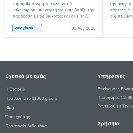
κορυφαία στιγμή του ελληνικού
την ανάγκη 
καλοκαιριού: μια γιορτή που συνδυάζει την
αποτελεί έν
παράδοση με τις διακοπές και δίνει την
συμπτώματα
αφορμή για ταξίδια σε κάθε γωνιά της
άνθρωποι κά
03 Αύγ 2026
χώρας. Είτε πρόκειται για λίγες μέρες
οικογένεια & παιδί
πληροφορίες
ξεγνοιασιάς είτε για μια σύντομη εξόρμηση.
καθώς μπορε
επιμένει γι
Σχετικά με εμάς
Υπηρεσίες
Επείγουσες Εργασ
Η Εταιρεία
Προσφορές 11888 
Προβολή στο 11888 giaola
Ραντεβού με Τεχνι
Blog
Όροι χρήσης
Χρήσιμα
Προστασία Δεδομένων