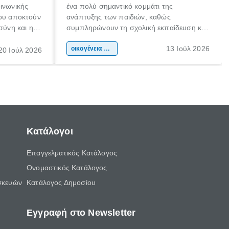
οινωνικής
ένα πολύ σημαντικό κομμάτι της
που αποκτούν
ανάπτυξης των παιδιών, καθώς
σύνη και η
συμπληρώνουν τη σχολική εκπαίδευση και
ιδιαίτερα
συμβάλλουν ουσιαστικά στη διαμόρφωση
13 Ιούλ 2026
κάθε
της προσωπικότητας, της κοινωνικότητας
οικογένεια & παιδί
20 Ιούλ 2026
ται από
και των δεξιοτήτων τους. Δεν είναι απλώς
ώσεις.
ένας τρόπος για να περνάει το παιδί τον
ελεύθερο χρόνο του.
Κατάλογοι
Επαγγελματικός Κατάλογος
Ονομαστικός Κατάλογος
σκευών
Κατάλογος Δημοσίου
Εγγραφή στο Newsletter