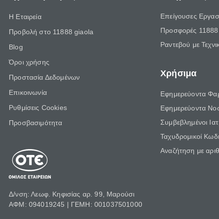
Επείγουσες Εργασ
Η Εταιρεία
Προσφορές 11888 
Προβολή στο 11888 giaola
Ραντεβού με Τεχνι
Blog
Όροι χρήσης
Χρήσιμα
Προστασία Δεδομένων
Επικοινωνία
Εφημερεύοντα Φα
Ρυθμίσεις Cookies
Εφημερεύοντα Νο
Συμβεβλημένοι Ια
Προσβασιμότητα
Ταχυδρομικοί Κωδι
Αναζήτηση με αρι
Δ/νση: Λεωφ. Κηφισίας αρ. 99, Μαρούσι
ΑΦΜ: 094019245 | ΓΕΜΗ: 001037501000