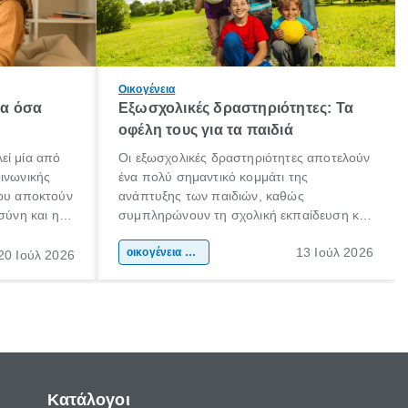
Οικογένεια
λα όσα
Εξωσχολικές δραστηριότητες: Τα
οφέλη τους για τα παιδιά
εί μία από
Οι εξωσχολικές δραστηριότητες αποτελούν
οινωνικής
ένα πολύ σημαντικό κομμάτι της
που αποκτούν
ανάπτυξης των παιδιών, καθώς
σύνη και η
συμπληρώνουν τη σχολική εκπαίδευση και
ιδιαίτερα
συμβάλλουν ουσιαστικά στη διαμόρφωση
13 Ιούλ 2026
κάθε
της προσωπικότητας, της κοινωνικότητας
οικογένεια & παιδί
20 Ιούλ 2026
ται από
και των δεξιοτήτων τους. Δεν είναι απλώς
ώσεις.
ένας τρόπος για να περνάει το παιδί τον
ελεύθερο χρόνο του.
Κατάλογοι