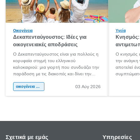
Οικογένεια
Υγεία
Δεκαπενταύγουστος: Ιδέες για
Κνησμός: 
οικογενειακές αποδράσεις
αντιμετωπ
Ο Δεκαπενταύγουστος είναι για πολλούς η
Ο κνησμός ε
κορυφαία στιγμή του ελληνικού
την ανάγκη 
καλοκαιριού: μια γιορτή που συνδυάζει την
αποτελεί έν
παράδοση με τις διακοπές και δίνει την
συμπτώματα
αφορμή για ταξίδια σε κάθε γωνιά της
άνθρωποι κά
03 Αύγ 2026
χώρας. Είτε πρόκειται για λίγες μέρες
οικογένεια & παιδί
πληροφορίες
ξεγνοιασιάς είτε για μια σύντομη εξόρμηση.
καθώς μπορε
επιμένει γι
Σχετικά με εμάς
Υπηρεσίες