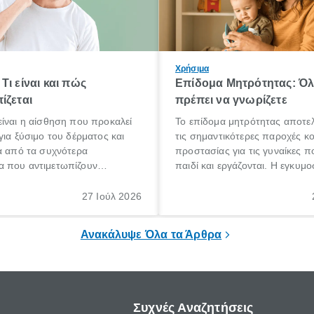
Χρήσιμα
Τι είναι και πώς
Επίδομα Μητρότητας: Ό
ίζεται
πρέπει να γνωρίζετε
ίναι η αίσθηση που προκαλεί
Το επίδομα μητρότητας αποτελ
για ξύσιμο του δέρματος και
τις σημαντικότερες παροχές κ
α από τα συχνότερα
προστασίας για τις γυναίκες 
 που αντιμετωπίζουν
παιδί και εργάζονται. Η εγκυμο
θε ηλικίας. Πολλοί αναζητούν
γέννηση ενός παιδιού είναι μια 
 για το «κνησμός τι είναι»,
σημαντική περίοδος στη ζωή 
27 Ιούλ 2026
ί να εμφανιστεί ξαφνικά ή να
οικογένειας, η οποία συνοδεύε
α μεγάλο χρονικό διάστημα.
αυξημένες ανάγκες και υποχρε
Ανακάλυψε Όλα τα Άρθρα
Συχνές Αναζητήσεις