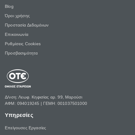
Blog
Όροι χρήσης
Προστασία Δεδομένων
Επικοινωνία
Ρυθμίσεις Cookies
Προσβασιμότητα
Δ/νση: Λεωφ. Κηφισίας αρ. 99, Μαρούσι
ΑΦΜ: 094019245 | ΓΕΜΗ: 001037501000
Υπηρεσίες
Επείγουσες Εργασίες