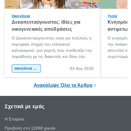
Οικογένεια
Υγεία
Δεκαπενταύγουστος: Ιδέες για
Κνησμός: 
οικογενειακές αποδράσεις
αντιμετωπ
Ο Δεκαπενταύγουστος είναι για πολλούς η
Ο κνησμός ε
κορυφαία στιγμή του ελληνικού
την ανάγκη 
καλοκαιριού: μια γιορτή που συνδυάζει την
αποτελεί έν
παράδοση με τις διακοπές και δίνει την
συμπτώματα
αφορμή για ταξίδια σε κάθε γωνιά της
άνθρωποι κά
03 Αύγ 2026
χώρας. Είτε πρόκειται για λίγες μέρες
οικογένεια & παιδί
πληροφορίες 
ξεγνοιασιάς είτε για μια σύντομη εξόρμηση.
καθώς μπορε
επιμένει για
Ανακάλυψε Όλα τα Άρθρα
Σχετικά με εμάς
Η Εταιρεία
Προβολή στο 11888 giaola