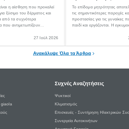
ίναι η αίσθηση που προκαλεί
Το επίδομα μητρότητας αποτελ
για ξύσιμο του δέρματος και
τις σημαντικότερες παροχές κ
α από τα συχνότερα
προστασίας για τις γυναίκες 
 που αντιμετωπίζουν
παιδί και εργάζονται. Η εγκυμο
θε ηλικίας. Πολλοί αναζητούν
γέννηση ενός παιδιού είναι μια 
 για το «κνησμός τι είναι»,
σημαντική περίοδος στη ζωή 
27 Ιούλ 2026
ί να εμφανιστεί ξαφνικά ή να
οικογένειας, η οποία συνοδεύε
α μεγάλο χρονικό διάστημα.
αυξημένες ανάγκες και υποχρε
Ανακάλυψε Όλα τα Άρθρα
Συχνές Αναζητήσεις
ίες
Ψυκτικοί
giaola
Κλιματισμός
κούς
Επισκευές - Συντήρηση Ηλεκτρικών Συ
Συνεργεία Αυτοκινήτων