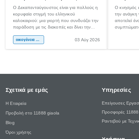
Ο Δεκαπενταύγουστος είναι για πολλούς η
Ο κνησμός ε
κορυφαία στιγμή του ελληνικού
την ανάγκη 
καλοκαιριού: μια γιορτή που συνδυάζει την
αποτελεί έν
παράδοση με τις διακοπές και δίνει την
συμπτώματα
αφορμή για ταξίδια σε κάθε γωνιά της
άνθρωποι κά
03 Αύγ 2026
χώρας. Είτε πρόκειται για λίγες μέρες
οικογένεια & παιδί
πληροφορίες
ξεγνοιασιάς είτε για μια σύντομη εξόρμηση.
καθώς μπορε
επιμένει γι
Σχετικά με εμάς
Υπηρεσίες
Επείγουσες Εργασ
Η Εταιρεία
Προσφορές 11888 
Προβολή στο 11888 giaola
Ραντεβού με Τεχνι
Blog
Όροι χρήσης