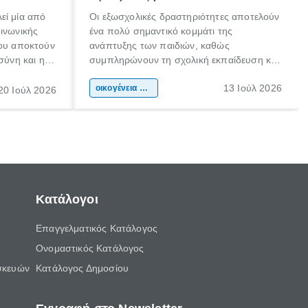
εί μία από
Οι εξωσχολικές δραστηριότητες αποτελούν
οινωνικής
ένα πολύ σημαντικό κομμάτι της
που αποκτούν
ανάπτυξης των παιδιών, καθώς
σύνη και η
συμπληρώνουν τη σχολική εκπαίδευση και
ιδιαίτερα
συμβάλλουν ουσιαστικά στη διαμόρφωση
13 Ιούλ 2026
κάθε
της προσωπικότητας, της κοινωνικότητας
οικογένεια & παιδί
20 Ιούλ 2026
ται από
και των δεξιοτήτων τους. Δεν είναι απλώς
ώσεις.
ένας τρόπος για να περνάει το παιδί τον
ελεύθερο χρόνο του.
Κατάλογοι
Επαγγελματικός Κατάλογος
Ονομαστικός Κατάλογος
σκευών
Κατάλογος Δημοσίου