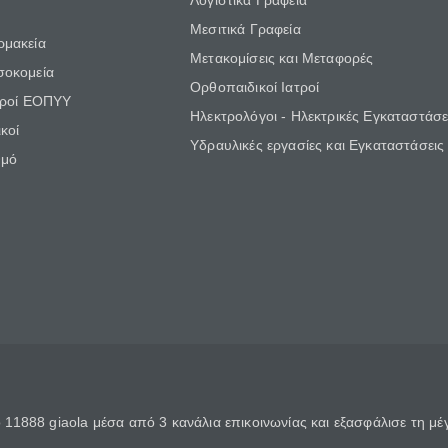
Λογιστικά Γραφεία
Μεσιτικά Γραφεία
ρμακεία
Μετακομίσεις και Μεταφορές
σοκομεία
Ορθοπαιδικοί Ιατροί
τροί ΕΟΠΥΥ
Ηλεκτρολόγοι - Ηλεκτρικές Εγκαταστάσε
κοί
Υδραυλικές εργασίες και Εγκαταστάσεις
θμό
11888 giaola μέσα από 3 κανάλια επικοινωνίας και εξασφάλισε τη μ