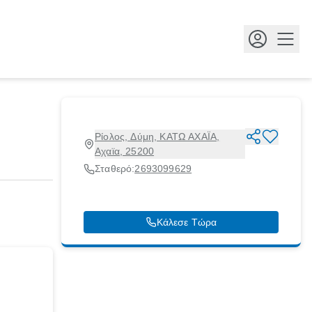
Κουμ
Ρίολος, Δύμη, ΚΑΤΩ ΑΧΑΪΑ,
Αχαϊα, 25200
Σταθερό:
2693099629
Κάλεσε Τώρα