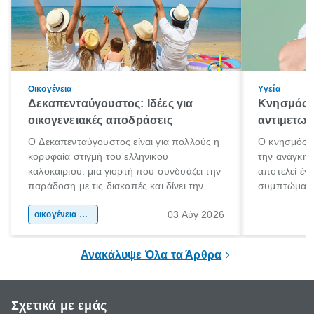
Οικογένεια
Υγεία
Δεκαπενταύγουστος: Ιδέες για
Κνησμός: 
οικογενειακές αποδράσεις
αντιμετωπ
Ο Δεκαπενταύγουστος είναι για πολλούς η
Ο κνησμός ε
κορυφαία στιγμή του ελληνικού
την ανάγκη 
καλοκαιριού: μια γιορτή που συνδυάζει την
αποτελεί έν
παράδοση με τις διακοπές και δίνει την
συμπτώματα
αφορμή για ταξίδια σε κάθε γωνιά της
άνθρωποι κά
03 Αύγ 2026
χώρας. Είτε πρόκειται για λίγες μέρες
οικογένεια & παιδί
πληροφορίες 
ξεγνοιασιάς είτε για μια σύντομη εξόρμηση.
καθώς μπορε
επιμένει για
Ανακάλυψε Όλα τα Άρθρα
Σχετικά με εμάς