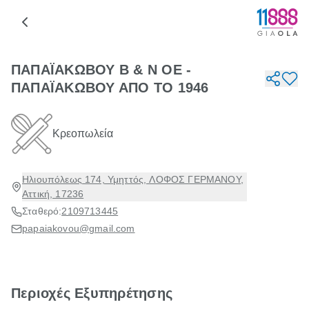
ΠΑΠΑΪΑΚΩΒΟΥ Β & Ν ΟΕ -
ΠΑΠΑΪΑΚΩΒΟΥ ΑΠΟ ΤΟ 1946
Κρεοπωλεία
Ηλιουπόλεως 174, Υμηττός, ΛΟΦΟΣ ΓΕΡΜΑΝΟΥ,
Αττική, 17236
Σταθερό:
2109713445
papaiakovou@gmail.com
Περιοχές Εξυπηρέτησης