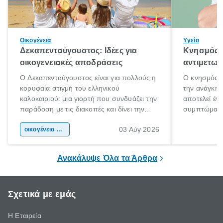
Οικογένεια
Υγεία
Δεκαπενταύγουστος: Ιδέες για
Κνησμός: 
οικογενειακές αποδράσεις
αντιμετωπ
Ο Δεκαπενταύγουστος είναι για πολλούς η
Ο κνησμός ε
κορυφαία στιγμή του ελληνικού
την ανάγκη 
καλοκαιριού: μια γιορτή που συνδυάζει την
αποτελεί έν
παράδοση με τις διακοπές και δίνει την
συμπτώματα
αφορμή για ταξίδια σε κάθε γωνιά της
άνθρωποι κά
03 Αύγ 2026
χώρας. Είτε πρόκειται για λίγες μέρες
οικογένεια & παιδί
πληροφορίες 
ξεγνοιασιάς είτε για μια σύντομη εξόρμηση.
καθώς μπορε
επιμένει για
Ανακάλυψε Όλα τα Άρθρα
Σχετικά με εμάς
Η Εταιρεία