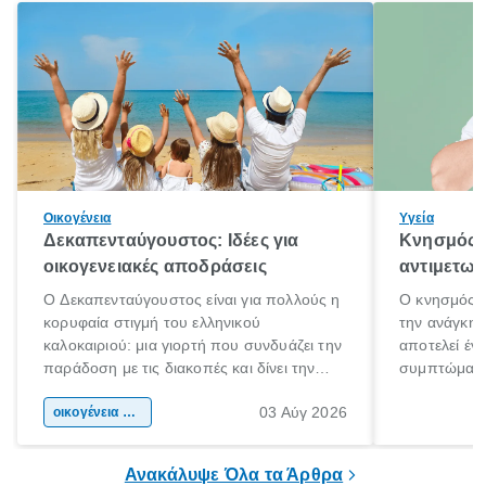
Οικογένεια
Υγεία
Δεκαπενταύγουστος: Ιδέες για
Κνησμός: 
οικογενειακές αποδράσεις
αντιμετωπ
Ο Δεκαπενταύγουστος είναι για πολλούς η
Ο κνησμός ε
κορυφαία στιγμή του ελληνικού
την ανάγκη 
καλοκαιριού: μια γιορτή που συνδυάζει την
αποτελεί έν
παράδοση με τις διακοπές και δίνει την
συμπτώματα
αφορμή για ταξίδια σε κάθε γωνιά της
άνθρωποι κά
03 Αύγ 2026
χώρας. Είτε πρόκειται για λίγες μέρες
οικογένεια & παιδί
πληροφορίες 
ξεγνοιασιάς είτε για μια σύντομη εξόρμηση.
καθώς μπορε
επιμένει για
Ανακάλυψε Όλα τα Άρθρα