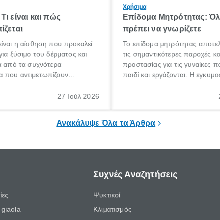
Χρήσιμα
Τι είναι και πώς
Επίδομα Μητρότητας: Ό
ίζεται
πρέπει να γνωρίζετε
ίναι η αίσθηση που προκαλεί
Το επίδομα μητρότητας αποτελ
για ξύσιμο του δέρματος και
τις σημαντικότερες παροχές κ
α από τα συχνότερα
προστασίας για τις γυναίκες 
 που αντιμετωπίζουν
παιδί και εργάζονται. Η εγκυμο
θε ηλικίας. Πολλοί αναζητούν
γέννηση ενός παιδιού είναι μια 
 για το «κνησμός τι είναι»,
σημαντική περίοδος στη ζωή 
27 Ιούλ 2026
ί να εμφανιστεί ξαφνικά ή να
οικογένειας, η οποία συνοδεύε
α μεγάλο χρονικό διάστημα.
αυξημένες ανάγκες και υποχρε
Ανακάλυψε Όλα τα Άρθρα
Συχνές Αναζητήσεις
ίες
Ψυκτικοί
giaola
Κλιματισμός