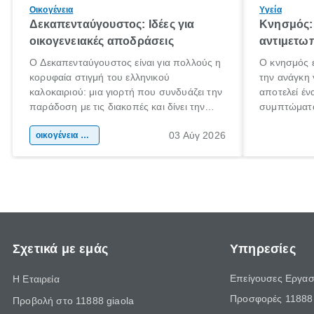
Οικογένεια
Υγεία
Δεκαπενταύγουστος: Ιδέες για
Κνησμός: 
οικογενειακές αποδράσεις
αντιμετωπ
Ο Δεκαπενταύγουστος είναι για πολλούς η
Ο κνησμός ε
κορυφαία στιγμή του ελληνικού
την ανάγκη 
καλοκαιριού: μια γιορτή που συνδυάζει την
αποτελεί έν
παράδοση με τις διακοπές και δίνει την
συμπτώματα
αφορμή για ταξίδια σε κάθε γωνιά της
άνθρωποι κά
03 Αύγ 2026
χώρας. Είτε πρόκειται για λίγες μέρες
οικογένεια & παιδί
πληροφορίες
ξεγνοιασιάς είτε για μια σύντομη εξόρμηση.
καθώς μπορε
επιμένει γι
Σχετικά με εμάς
Υπηρεσίες
Επείγουσες Εργασ
Η Εταιρεία
Προσφορές 11888 
Προβολή στο 11888 giaola