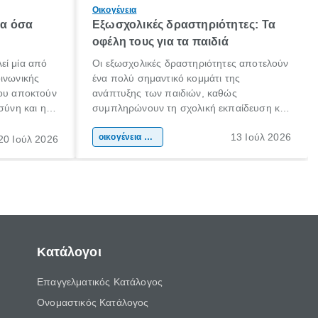
Οικογένεια
λα όσα
Εξωσχολικές δραστηριότητες: Τα
οφέλη τους για τα παιδιά
εί μία από
Οι εξωσχολικές δραστηριότητες αποτελούν
οινωνικής
ένα πολύ σημαντικό κομμάτι της
που αποκτούν
ανάπτυξης των παιδιών, καθώς
σύνη και η
συμπληρώνουν τη σχολική εκπαίδευση και
ιδιαίτερα
συμβάλλουν ουσιαστικά στη διαμόρφωση
13 Ιούλ 2026
κάθε
της προσωπικότητας, της κοινωνικότητας
οικογένεια & παιδί
20 Ιούλ 2026
ται από
και των δεξιοτήτων τους. Δεν είναι απλώς
ώσεις.
ένας τρόπος για να περνάει το παιδί τον
ελεύθερο χρόνο του.
Κατάλογοι
Επαγγελματικός Κατάλογος
Ονομαστικός Κατάλογος