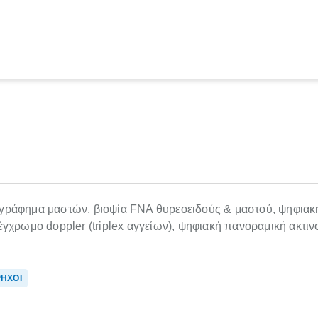
γράφημα μαστών, βιοψία FNA θυρεοειδούς & μαστού, ψηφιακ
γχρωμο doppler (triplex αγγείων), ψηφιακή πανοραμική ακτιν
ΗΧΟΙ