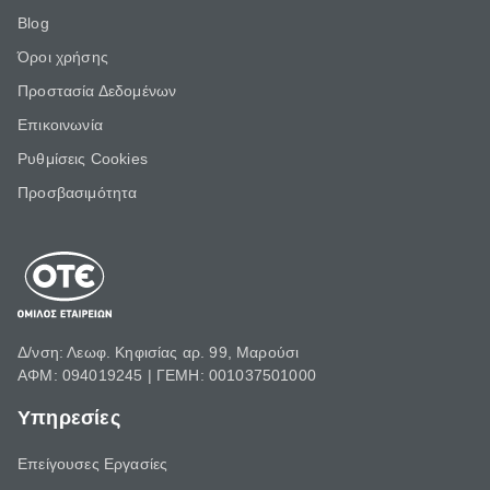
Blog
Όροι χρήσης
Προστασία Δεδομένων
Επικοινωνία
Ρυθμίσεις Cookies
Προσβασιμότητα
Δ/νση: Λεωφ. Κηφισίας αρ. 99, Μαρούσι
ΑΦΜ: 094019245 | ΓΕΜΗ: 001037501000
Υπηρεσίες
Επείγουσες Εργασίες