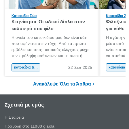
Κατοικίδια Ζώα
Κατοικίδια Ζ
Κτηνίατροι: Οι ειδικοί δίπλα στον
Φιλοζωικέ
καλύτερό σου φίλο
για κάθε 
Η υγεία του κατοικίδιου μας δεν είναι κάτι
Η αγάπη για
που αφήνεται στην τύχη. Από τα πρώτα
μέσα από τη
εμβόλια και τους τακτικούς ελέγχους μέχρι
ενός κατοικί
την πρόληψη ασθενειών και τη σωστή
να σταθούμε
διαχείριση της ηλικίας, ο ρόλος του
ανάγκη. Σκυ
22 Σεπ 2025
κτηνιάτρου είναι καθοριστικός σε κάθε
κατοικίδια & φροντίδα ζώων
τραυματισμέ
κα
στάδιο της ζωής ενός ζώου.
κακοποιημέν
ευκαιρία και
Ανακάλυψε Όλα τα Άρθρα
καθημερινά 
Σχετικά με εμάς
Η Εταιρεία
Προβολή στο 11888 giaola