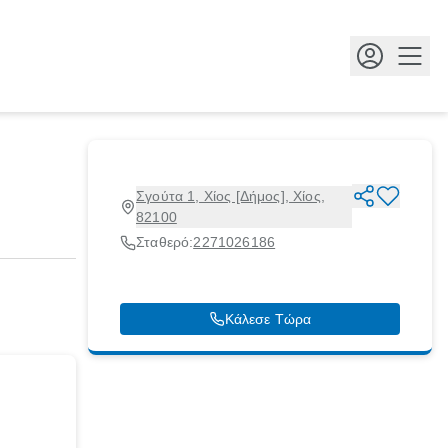
Κουμ
Σγούτα 1, Χίος [Δήμος], Χίος,
82100
Σταθερό:
2271026186
Κάλεσε Τώρα