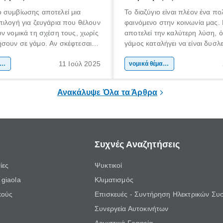
 συμβίωσης αποτελεί μια
Το διαζύγιο είναι πλέον ένα π
ιλογή για ζευγάρια που θέλουν
φαινόμενο στην κοινωνία μας.
ν νομικά τη σχέση τους, χωρίς
αποτελεί την καλύτερη λύση, ό
σουν σε γάμο. Αν σκέφτεσαι
γάμος καταλήγει να είναι δυσλ
εις σύμφωνο συμβίωσης ή
και δυσάρεστος για τον έναν ή 
11 Ιούλ 2025
ς να ενημερωθείς για τις
ικά θέματα & συμβουλές
δύο συζύγους. Είτε είναι συναιν
νομικά θέματα & συμβουλές
 και τις συνέπειές του, αυτός ο
όχι, η επιλογή ενός ικανού και
 για σένα.
δικηγόρο για διαζύγιο είναι ση
Ανακάλυψε Όλα τα Άρθρα
Συχνές Αναζητήσεις
ίες
Ψυκτικοί
giaola
Κλιματισμός
κούς
Επισκευές - Συντήρηση Ηλεκτρικών Συ
Συνεργεία Αυτοκινήτων