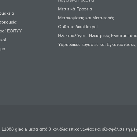
Λογιστικά Γραφεία
Μεσιτικά Γραφεία
ρμακεία
Μετακομίσεις και Μεταφορές
σοκομεία
Ορθοπαιδικοί Ιατροί
τροί ΕΟΠΥΥ
Ηλεκτρολόγοι - Ηλεκτρικές Εγκαταστάσε
κοί
Υδραυλικές εργασίες και Εγκαταστάσεις
θμό
11888 giaola μέσα από 3 κανάλια επικοινωνίας και εξασφάλισε τη μ