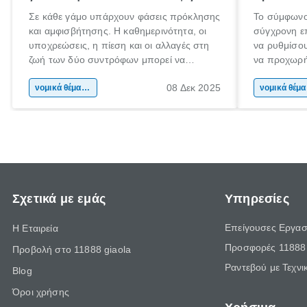
Σε κάθε γάμο υπάρχουν φάσεις πρόκλησης
Το σύμφωνο
και αμφισβήτησης. Η καθημερινότητα, οι
σύγχρονη επ
υποχρεώσεις, η πίεση και οι αλλαγές στη
να ρυθμίσου
ζωή των δύο συντρόφων μπορεί να
να προχωρή
οδηγήσουν σε απόσταση και σύγκρουση.
να υπογράψ
08 Δεκ 2025
Όταν οι διαφωνίες πληθαίνουν και η
νομικά θέματα & συμβουλές
θέλεις απλώ
νομ
επικοινωνία καταρρέει, πολλοί σκέφτονται
δυνατότητες
τη λύση του διαζυγίου.
οδηγός είναι
Σχετικά με εμάς
Υπηρεσίες
Επείγουσες Εργασ
Η Εταιρεία
Προσφορές 11888 
Προβολή στο 11888 giaola
Ραντεβού με Τεχνι
Blog
Όροι χρήσης