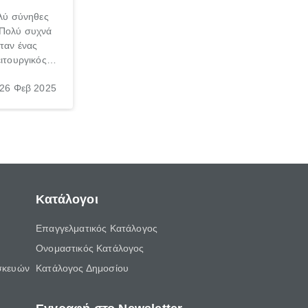
ολύ σύνηθες
 Πολύ συχνά
ταν ένας
ειτουργικός
και για τους
26 Φεβ 2025
ετικό είτε
 έμπειρου
μαντική.
Κατάλογοι
Επαγγελματικός Κατάλογος
Ονομαστικός Κατάλογος
σκευών
Κατάλογος Δημοσίου