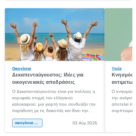
Οικογένεια
Υγεία
Δεκαπενταύγουστος: Ιδέες για
Κνησμός: 
οικογενειακές αποδράσεις
αντιμετωπ
Ο Δεκαπενταύγουστος είναι για πολλούς η
Ο κνησμός ε
κορυφαία στιγμή του ελληνικού
την ανάγκη 
καλοκαιριού: μια γιορτή που συνδυάζει την
αποτελεί έν
παράδοση με τις διακοπές και δίνει την
συμπτώματα
αφορμή για ταξίδια σε κάθε γωνιά της
άνθρωποι κά
03 Αύγ 2026
χώρας. Είτε πρόκειται για λίγες μέρες
οικογένεια & παιδί
πληροφορίες 
ξεγνοιασιάς είτε για μια σύντομη εξόρμηση.
καθώς μπορε