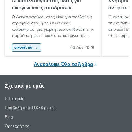
Δεκαπενταύγουστος: Ιδέες για
Κνησμός: 
οικογενειακές αποδράσεις
αντιμετωπ
Ο Δεκαπενταύγουστος είναι για πολλούς η
Ο κνησμός ε
κορυφαία στιγμή του ελληνικού
την ανάγκη 
καλοκαιριού: μια γιορτή που συνδυάζει την
αποτελεί έν
παράδοση με τις διακοπές και δίνει την
συμπτώματα
αφορμή για ταξίδια σε κάθε γωνιά της
άνθρωποι κά
03 Αύγ 2026
χώρας. Είτε πρόκειται για λίγες μέρες
οικογένεια & παιδί
πληροφορίες 
ξεγνοιασιάς είτε για μια σύντομη εξόρμηση.
καθώς μπορε
επιμένει για
Ανακάλυψε Όλα τα Άρθρα
Σχετικά με εμάς
Η Εταιρεία
Προβολή στο 11888 giaola
Blog
Όροι χρήσης