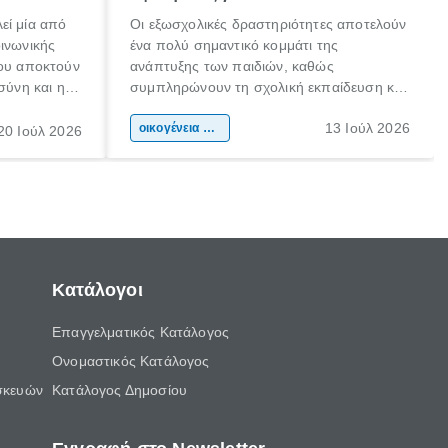
εί μία από
Οι εξωσχολικές δραστηριότητες αποτελούν
οινωνικής
ένα πολύ σημαντικό κομμάτι της
που αποκτούν
ανάπτυξης των παιδιών, καθώς
σύνη και η
συμπληρώνουν τη σχολική εκπαίδευση και
ιδιαίτερα
συμβάλλουν ουσιαστικά στη διαμόρφωση
13 Ιούλ 2026
κάθε
της προσωπικότητας, της κοινωνικότητας
οικογένεια & παιδί
20 Ιούλ 2026
ται από
και των δεξιοτήτων τους. Δεν είναι απλώς
ώσεις.
ένας τρόπος για να περνάει το παιδί τον
ελεύθερο χρόνο του.
Κατάλογοι
Επαγγελματικός Κατάλογος
Ονομαστικός Κατάλογος
σκευών
Κατάλογος Δημοσίου