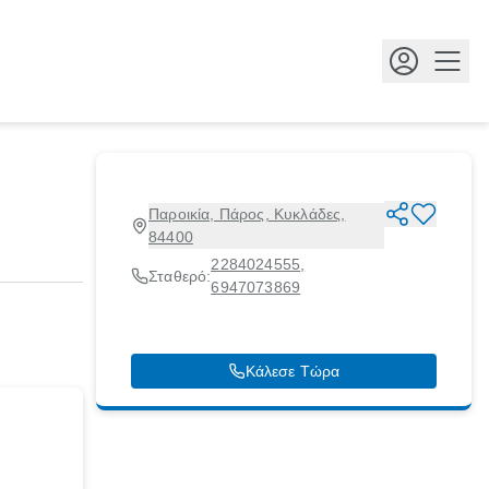
Κουμ
Παροικία, Πάρος, Κυκλάδες,
84400
2284024555
,
Σταθερό:
6947073869
Κάλεσε Τώρα