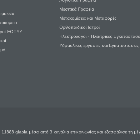
Λογιστικά Γραφεία
Μεσιτικά Γραφεία
ρμακεία
Μετακομίσεις και Μεταφορές
σοκομεία
Ορθοπαιδικοί Ιατροί
τροί ΕΟΠΥΥ
Ηλεκτρολόγοι - Ηλεκτρικές Εγκαταστάσε
κοί
Υδραυλικές εργασίες και Εγκαταστάσεις
θμό
11888 giaola μέσα από 3 κανάλια επικοινωνίας και εξασφάλισε τη μ