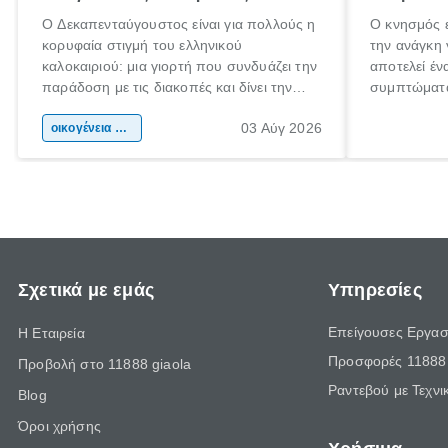
Ο Δεκαπενταύγουστος είναι για πολλούς η
Ο κνησμός ε
κορυφαία στιγμή του ελληνικού
την ανάγκη 
καλοκαιριού: μια γιορτή που συνδυάζει την
αποτελεί έν
παράδοση με τις διακοπές και δίνει την
συμπτώματα
αφορμή για ταξίδια σε κάθε γωνιά της
άνθρωποι κά
03 Αύγ 2026
χώρας. Είτε πρόκειται για λίγες μέρες
οικογένεια & παιδί
πληροφορίες
ξεγνοιασιάς είτε για μια σύντομη εξόρμηση.
καθώς μπορε
επιμένει γι
Σχετικά με εμάς
Υπηρεσίες
Επείγουσες Εργασ
Η Εταιρεία
Προσφορές 11888 
Προβολή στο 11888 giaola
Ραντεβού με Τεχνι
Blog
Όροι χρήσης