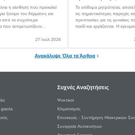
ίναι η αίσθηση που προκαλεί
Το επίδομα μητρότητας αποτελ
για ξύσιμο του δέρματος και
τις σημαντικότερες παροχές κ
α από τα συχνότερα
προστασίας για τις γυναίκες 
 που αντιμετωπίζουν
παιδί και εργάζονται. Η εγκυμο
θε ηλικίας. Πολλοί αναζητούν
γέννηση ενός παιδιού είναι μια 
 για το «κνησμός τι είναι»,
σημαντική περίοδος στη ζωή 
27 Ιούλ 2026
ί να εμφανιστεί ξαφνικά ή να
οικογένειας, η οποία συνοδεύε
α μεγάλο χρονικό διάστημα.
αυξημένες ανάγκες και υποχρε
Ανακάλυψε Όλα τα Άρθρα
Συχνές Αναζητήσεις
ίες
Ψυκτικοί
giaola
Κλιματισμός
κούς
Επισκευές - Συντήρηση Ηλεκτρικών Συ
Συνεργεία Αυτοκινήτων