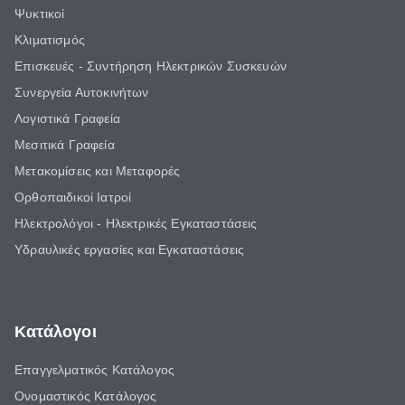
Ψυκτικοί
Κλιματισμός
Επισκευές - Συντήρηση Ηλεκτρικών Συσκευών
Συνεργεία Αυτοκινήτων
Λογιστικά Γραφεία
Μεσιτικά Γραφεία
Μετακομίσεις και Μεταφορές
Ορθοπαιδικοί Ιατροί
Ηλεκτρολόγοι - Ηλεκτρικές Εγκαταστάσεις
Υδραυλικές εργασίες και Εγκαταστάσεις
Κατάλογοι
Επαγγελματικός Κατάλογος
Ονομαστικός Κατάλογος