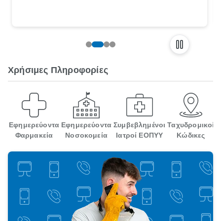
Χρήσιμες Πληροφορίες
Εφημερεύοντα
Εφημερεύοντα
Συμβεβλημένοι
Ταχυδρομικοί
Κ
Φαρμακεία
Νοσοκομεία
Ιατροί ΕΟΠΥΥ
Κώδικες