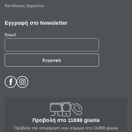
Κατάλογος Δημοσίου
Εγγραφή στο Newsletter
Email
Εγγραφή
Προβολή στο 11888 giaola
Πρόβαλε την επιχείρησή σου σήμερα στο 11888 giaola