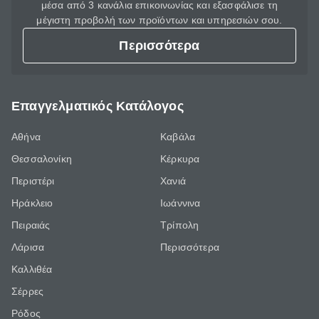
μέσα από 3 κανάλια επικοινωνίας και εξασφάλισε τη
μέγιστη προβολή των προϊόντων και υπηρεσιών σου.
Περισσότερα
Επαγγελματικός Κατάλογος
Αθήνα
Καβάλα
Θεσσαλονίκη
Κέρκυρα
Περιστέρι
Χανιά
Ηράκλειο
Ιωάννινα
Πειραιάς
Τρίπολη
Λάρισα
Περισσότερα
Καλλιθέα
Σέρρες
Ρόδος