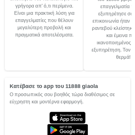
γρήγορα απ’ ό,τι περίμενα.
επαγγελματία π
Είναι μια πρακτική λύση για
εξυπηρέτησε σω
επαγγελματίες που θέλουν
επικοινωνία ήταν ε
μεγαλύτερη προβολή και
ραντεβού κλείστηκ
πραγματικά αποτελέσματα.
και έμεινα π
ικανοποιημένος 
εξυπηρέτηση. Τον 
θερμά!
Κατέβασε το app του 11888 giaola
Ο προσωπικός σου βοηθός τώρα διαθέσιμος σε
εύχρηστη και μοντέρνα εφαρμογή.