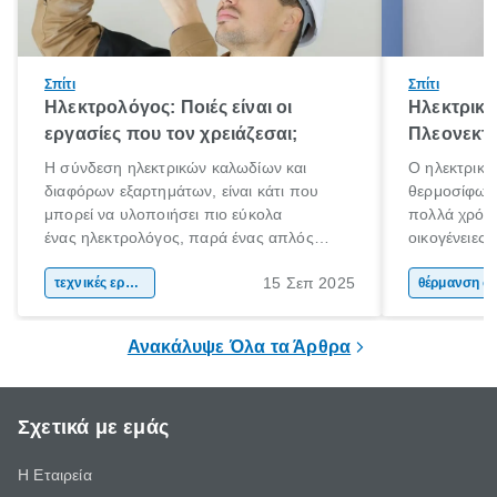
Σπίτι
Σπίτι
Ηλεκτρολόγος: Ποιές είναι οι
Ηλεκτρικό
εργασίες που τον χρειάζεσαι;
Πλεονεκτή
Η σύνδεση ηλεκτρικών καλωδίων και
Ο ηλεκτρικό
διαφόρων εξαρτημάτων, είναι κάτι που
θερμοσίφωνα
μπορεί να υλοποιήσει πιο εύκολα
πολλά χρόνι
ένας ηλεκτρολόγος, παρά ένας απλός
οικογένειες
άνθρωπος. Τα ηλεκτρικά συστήματα είναι
χαρακτηριστ
15 Σεπ 2025
περίπλοκα και επικίνδυνα. Αν έχεις στο νου
τεχνικές εργασίες
θέρμανσης ν
θέρμαν
σου να πραγματοποιήσεις ηλεκτρικές
εμφάνιση κα
εργασίες στο χώρο σου, η πρόσληψη ενός
ηλιακού ήρθ
Ανακάλυψε Όλα τα Άρθρα
ηλεκτρολόγου είναι πιθανόν απαραίτητη.
Σχετικά με εμάς
Η Εταιρεία