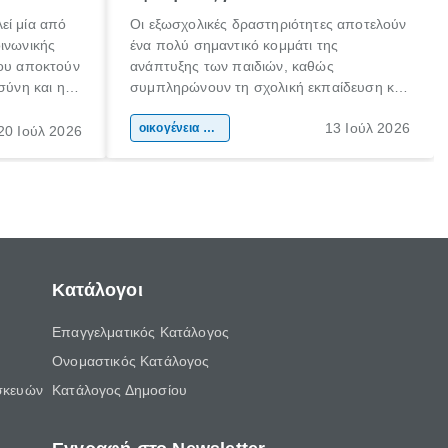
εί μία από
Οι εξωσχολικές δραστηριότητες αποτελούν
οινωνικής
ένα πολύ σημαντικό κομμάτι της
που αποκτούν
ανάπτυξης των παιδιών, καθώς
σύνη και η
συμπληρώνουν τη σχολική εκπαίδευση και
ιδιαίτερα
συμβάλλουν ουσιαστικά στη διαμόρφωση
13 Ιούλ 2026
κάθε
της προσωπικότητας, της κοινωνικότητας
οικογένεια & παιδί
20 Ιούλ 2026
ται από
και των δεξιοτήτων τους. Δεν είναι απλώς
ώσεις.
ένας τρόπος για να περνάει το παιδί τον
ελεύθερο χρόνο του.
Κατάλογοι
Επαγγελματικός Κατάλογος
Ονομαστικός Κατάλογος
σκευών
Κατάλογος Δημοσίου