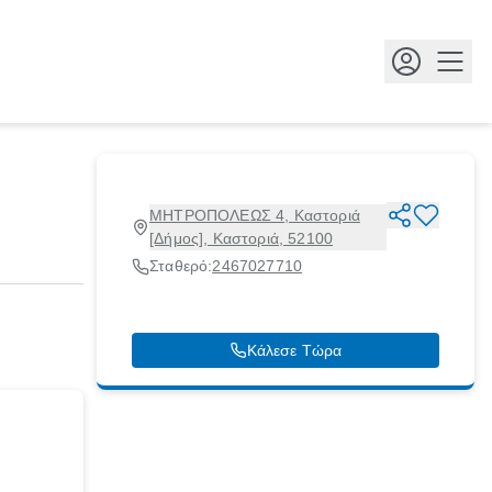
Κουμ
ΜΗΤΡΟΠΟΛΕΩΣ 4, Καστοριά
[Δήμος], Καστοριά, 52100
Σταθερό:
2467027710
Κάλεσε Τώρα