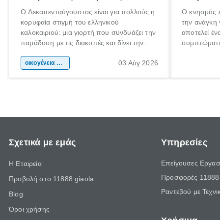
Ο Δεκαπενταύγουστος είναι για πολλούς η
Ο κνησμός ε
κορυφαία στιγμή του ελληνικού
την ανάγκη 
καλοκαιριού: μια γιορτή που συνδυάζει την
αποτελεί έν
παράδοση με τις διακοπές και δίνει την
συμπτώματα
αφορμή για ταξίδια σε κάθε γωνιά της
άνθρωποι κά
03 Αύγ 2026
χώρας. Είτε πρόκειται για λίγες μέρες
οικογένεια & παιδί
πληροφορίες
ξεγνοιασιάς είτε για μια σύντομη εξόρμηση.
καθώς μπορε
επιμένει γι
Σχετικά με εμάς
Υπηρεσίες
Επείγουσες Εργασ
Η Εταιρεία
Προσφορές 11888 
Προβολή στο 11888 giaola
Ραντεβού με Τεχνι
Blog
Όροι χρήσης