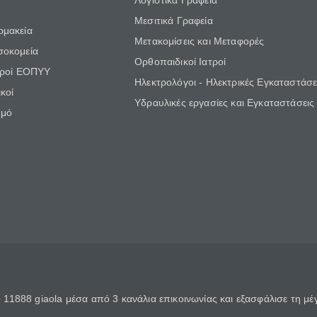
Λογιστικά Γραφεία
Μεσιτικά Γραφεία
ρμακεία
Μετακομίσεις και Μεταφορές
σοκομεία
Ορθοπαιδικοί Ιατροί
τροί ΕΟΠΥΥ
Ηλεκτρολόγοι - Ηλεκτρικές Εγκαταστάσε
κοί
Υδραυλικές εργασίες και Εγκαταστάσεις
θμό
11888 giaola μέσα από 3 κανάλια επικοινωνίας και εξασφάλισε τη μ