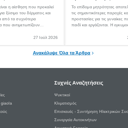
ίναι η αίσθηση που προκαλεί
Το επίδομα μητρότητας αποτελ
για ξύσιμο του δέρματος και
τις σημαντικότερες παροχές κ
α από τα συχνότερα
προστασίας για τις γυναίκες 
 που αντιμετωπίζουν
παιδί και εργάζονται. Η εγκυμο
θε ηλικίας. Πολλοί αναζητούν
γέννηση ενός παιδιού είναι μια 
 για το «κνησμός τι είναι»,
σημαντική περίοδος στη ζωή 
27 Ιούλ 2026
ί να εμφανιστεί ξαφνικά ή να
οικογένειας, η οποία συνοδεύε
α μεγάλο χρονικό διάστημα.
αυξημένες ανάγκες και υποχρε
Ανακάλυψε Όλα τα Άρθρα
Συχνές Αναζητήσεις
ίες
Ψυκτικοί
giaola
Κλιματισμός
κούς
Επισκευές - Συντήρηση Ηλεκτρικών Συ
Συνεργεία Αυτοκινήτων