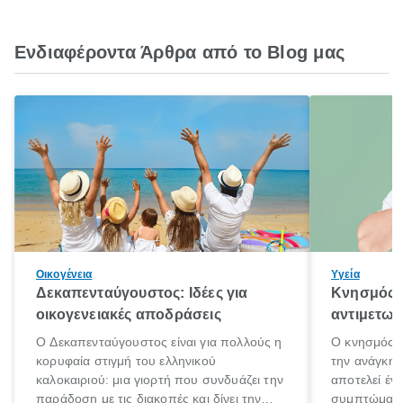
Ενδιαφέροντα Άρθρα από το Blog μας
Οικογένεια
Υγεία
Δεκαπενταύγουστος: Ιδέες για
Κνησμός: 
οικογενειακές αποδράσεις
αντιμετωπ
Ο Δεκαπενταύγουστος είναι για πολλούς η
Ο κνησμός ε
κορυφαία στιγμή του ελληνικού
την ανάγκη 
καλοκαιριού: μια γιορτή που συνδυάζει την
αποτελεί έν
παράδοση με τις διακοπές και δίνει την
συμπτώματα