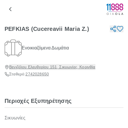
PEFKIAS (Cucereavii Maria Z.)
Ενοικιαζόμενα Δωμάτια
Βενιζέλου Ελευθερίου 151, Σικυωνίες, Κορινθία
Σταθερό:
2742028650
Περιοχές Εξυπηρέτησης
Σικυωνίες