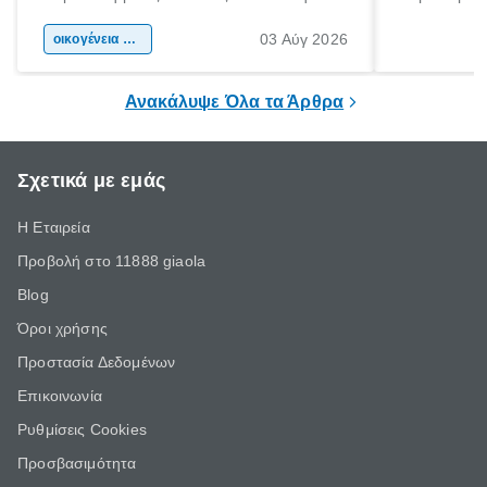
αφορμή για ταξίδια σε κάθε γωνιά της
άνθρωποι κά
03 Αύγ 2026
χώρας. Είτε πρόκειται για λίγες μέρες
οικογένεια & παιδί
πληροφορίες 
ξεγνοιασιάς είτε για μια σύντομη εξόρμηση.
καθώς μπορε
επιμένει για
Ανακάλυψε Όλα τα Άρθρα
Σχετικά με εμάς
Η Εταιρεία
Προβολή στο 11888 giaola
Blog
Όροι χρήσης
Προστασία Δεδομένων
Επικοινωνία
Ρυθμίσεις Cookies
Προσβασιμότητα