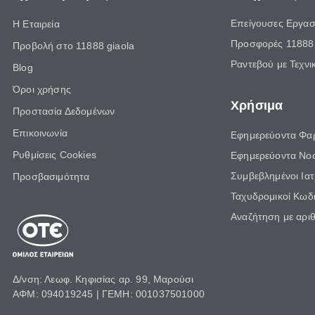
Επείγουσες Εργασ
Η Εταιρεία
Προσφορές 11888 
Προβολή στο 11888 giaola
Ραντεβού με Τεχνι
Blog
Όροι χρήσης
Χρήσιμα
Προστασία Δεδομένων
Επικοινωνία
Εφημερεύοντα Φα
Ρυθμίσεις Cookies
Εφημερεύοντα Νο
Συμβεβλημένοι Ια
Προσβασιμότητα
Ταχυδρομικοί Κωδι
Αναζήτηση με αρι
Δ/νση: Λεωφ. Κηφισίας αρ. 99, Μαρούσι
ΑΦΜ: 094019245 | ΓΕΜΗ: 001037501000