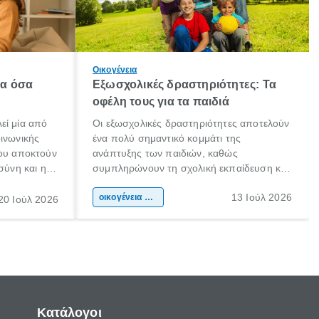
Οικογένεια
λα όσα
Εξωσχολικές δραστηριότητες: Τα
οφέλη τους για τα παιδιά
εί μία από
Οι εξωσχολικές δραστηριότητες αποτελούν
οινωνικής
ένα πολύ σημαντικό κομμάτι της
που αποκτούν
ανάπτυξης των παιδιών, καθώς
σύνη και η
συμπληρώνουν τη σχολική εκπαίδευση και
ιδιαίτερα
συμβάλλουν ουσιαστικά στη διαμόρφωση
13 Ιούλ 2026
κάθε
της προσωπικότητας, της κοινωνικότητας
οικογένεια & παιδί
20 Ιούλ 2026
ται από
και των δεξιοτήτων τους. Δεν είναι απλώς
ώσεις.
ένας τρόπος για να περνάει το παιδί τον
ελεύθερο χρόνο του.
Κατάλογοι