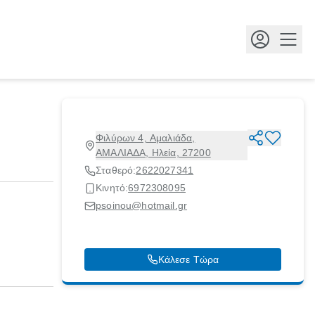
Κουμ
Φιλύρων 4, Αμαλιάδα,
ΑΜΑΛΙΑΔΑ, Ηλεία, 27200
Σταθερό:
2622027341
Κινητό:
6972308095
psoinou@hotmail.gr
Κάλεσε Τώρα