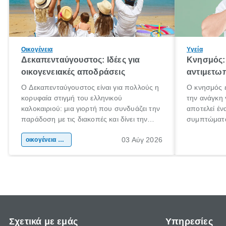
Οικογένεια
Υγεία
Δεκαπενταύγουστος: Ιδέες για
Κνησμός: 
οικογενειακές αποδράσεις
αντιμετωπ
Ο Δεκαπενταύγουστος είναι για πολλούς η
Ο κνησμός ε
κορυφαία στιγμή του ελληνικού
την ανάγκη 
καλοκαιριού: μια γιορτή που συνδυάζει την
αποτελεί έν
παράδοση με τις διακοπές και δίνει την
συμπτώματα
αφορμή για ταξίδια σε κάθε γωνιά της
άνθρωποι κά
03 Αύγ 2026
χώρας. Είτε πρόκειται για λίγες μέρες
οικογένεια & παιδί
πληροφορίες
ξεγνοιασιάς είτε για μια σύντομη εξόρμηση.
καθώς μπορε
επιμένει γι
Σχετικά με εμάς
Υπηρεσίες