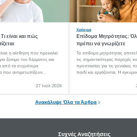
Χρήσιμα
Τι είναι και πώς
Επίδομα Μητρότητας: Ό
ίζεται
πρέπει να γνωρίζετε
ίναι η αίσθηση που προκαλεί
Το επίδομα μητρότητας αποτελ
για ξύσιμο του δέρματος και
τις σημαντικότερες παροχές κ
α από τα συχνότερα
προστασίας για τις γυναίκες 
 που αντιμετωπίζουν
παιδί και εργάζονται. Η εγκυμο
θε ηλικίας. Πολλοί αναζητούν
γέννηση ενός παιδιού είναι μια 
 για το «κνησμός τι είναι»,
σημαντική περίοδος στη ζωή 
27 Ιούλ 2026
ί να εμφανιστεί ξαφνικά ή να
οικογένειας, η οποία συνοδεύε
α μεγάλο χρονικό διάστημα.
αυξημένες ανάγκες και υποχρε
Ανακάλυψε Όλα τα Άρθρα
Συχνές Αναζητήσεις