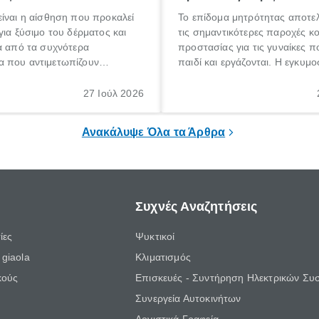
ίναι η αίσθηση που προκαλεί
Το επίδομα μητρότητας αποτελ
για ξύσιμο του δέρματος και
τις σημαντικότερες παροχές κ
α από τα συχνότερα
προστασίας για τις γυναίκες 
 που αντιμετωπίζουν
παιδί και εργάζονται. Η εγκυμο
θε ηλικίας. Πολλοί αναζητούν
γέννηση ενός παιδιού είναι μια 
 για το «κνησμός τι είναι»,
σημαντική περίοδος στη ζωή 
27 Ιούλ 2026
ί να εμφανιστεί ξαφνικά ή να
οικογένειας, η οποία συνοδεύε
α μεγάλο χρονικό διάστημα.
αυξημένες ανάγκες και υποχρε
Ανακάλυψε Όλα τα Άρθρα
Συχνές Αναζητήσεις
ίες
Ψυκτικοί
giaola
Κλιματισμός
κούς
Επισκευές - Συντήρηση Ηλεκτρικών Συ
Συνεργεία Αυτοκινήτων