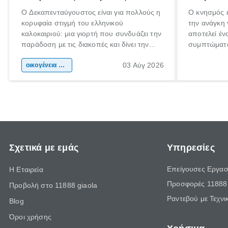
Ο Δεκαπενταύγουστος είναι για πολλούς η
Ο κνησμός ε
κορυφαία στιγμή του ελληνικού
την ανάγκη 
καλοκαιριού: μια γιορτή που συνδυάζει την
αποτελεί έν
παράδοση με τις διακοπές και δίνει την
συμπτώματα
αφορμή για ταξίδια σε κάθε γωνιά της
άνθρωποι κά
03 Αύγ 2026
χώρας. Είτε πρόκειται για λίγες μέρες
οικογένεια & παιδί
πληροφορίες
ξεγνοιασιάς είτε για μια σύντομη εξόρμηση.
καθώς μπορε
επιμένει γι
Σχετικά με εμάς
Υπηρεσίες
Επείγουσες Εργασ
Η Εταιρεία
Προσφορές 11888 
Προβολή στο 11888 giaola
Ραντεβού με Τεχνι
Blog
Όροι χρήσης