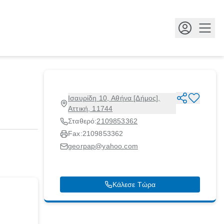
Κουμ
Ισαυρίδη 10, Αθήνα [Δήμος],
Αττική, 11744
Σταθερό:
2109853362
Fax:
2109853362
georpap@yahoo.com
Κάλεσε Τώρα