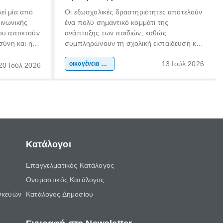
εί μία από
Οι εξωσχολικές δραστηριότητες αποτελούν
οινωνικής
ένα πολύ σημαντικό κομμάτι της
που αποκτούν
ανάπτυξης των παιδιών, καθώς
σύνη και η
συμπληρώνουν τη σχολική εκπαίδευση και
ιδιαίτερα
συμβάλλουν ουσιαστικά στη διαμόρφωση
13 Ιούλ 2026
κάθε
της προσωπικότητας, της κοινωνικότητας
οικογένεια & παιδί
20 Ιούλ 2026
ται από
και των δεξιοτήτων τους. Δεν είναι απλώς
ώσεις.
ένας τρόπος για να περνάει το παιδί τον
ελεύθερο χρόνο του.
Κατάλογοι
Επαγγελματικός Κατάλογος
Ονομαστικός Κατάλογος
σκευών
Κατάλογος Δημοσίου