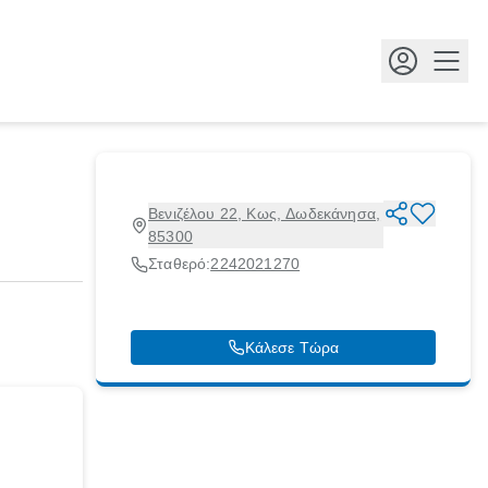
Κουμ
Βενιζέλου 22, Κως, Δωδεκάνησα,
85300
Σταθερό:
2242021270
Κάλεσε Τώρα