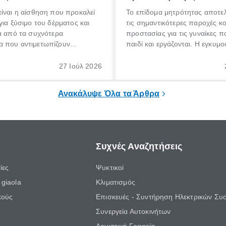
ίναι η αίσθηση που προκαλεί
Το επίδομα μητρότητας αποτελ
για ξύσιμο του δέρματος και
τις σημαντικότερες παροχές κ
α από τα συχνότερα
προστασίας για τις γυναίκες 
 που αντιμετωπίζουν
παιδί και εργάζονται. Η εγκυμο
θε ηλικίας. Πολλοί αναζητούν
γέννηση ενός παιδιού είναι μια 
 για το «κνησμός τι είναι»,
σημαντική περίοδος στη ζωή 
27 Ιούλ 2026
ί να εμφανιστεί ξαφνικά ή να
οικογένειας, η οποία συνοδεύε
α μεγάλο χρονικό διάστημα.
αυξημένες ανάγκες και υποχρε
Ανακάλυψε Όλα τα Άρθρα
Συχνές Αναζητήσεις
ίες
Ψυκτικοί
giaola
Κλιματισμός
κούς
Επισκευές - Συντήρηση Ηλεκτρικών Συ
Συνεργεία Αυτοκινήτων