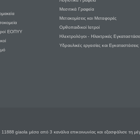
Λογιστικά Γραφεία
Μεσιτικά Γραφεία
ρμακεία
Μετακομίσεις και Μεταφορές
σοκομεία
Ορθοπαιδικοί Ιατροί
τροί ΕΟΠΥΥ
Ηλεκτρολόγοι - Ηλεκτρικές Εγκαταστάσε
κοί
Υδραυλικές εργασίες και Εγκαταστάσεις
θμό
11888 giaola μέσα από 3 κανάλια επικοινωνίας και εξασφάλισε τη μ