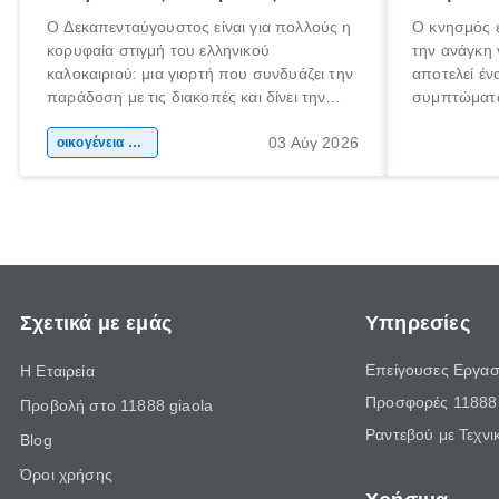
Ο Δεκαπενταύγουστος είναι για πολλούς η
Ο κνησμός ε
κορυφαία στιγμή του ελληνικού
την ανάγκη 
καλοκαιριού: μια γιορτή που συνδυάζει την
αποτελεί έν
παράδοση με τις διακοπές και δίνει την
συμπτώματα
αφορμή για ταξίδια σε κάθε γωνιά της
άνθρωποι κά
03 Αύγ 2026
χώρας. Είτε πρόκειται για λίγες μέρες
οικογένεια & παιδί
πληροφορίες
ξεγνοιασιάς είτε για μια σύντομη εξόρμηση.
καθώς μπορε
επιμένει γι
Σχετικά με εμάς
Υπηρεσίες
Επείγουσες Εργασ
Η Εταιρεία
Προσφορές 11888 
Προβολή στο 11888 giaola
Ραντεβού με Τεχνι
Blog
Όροι χρήσης