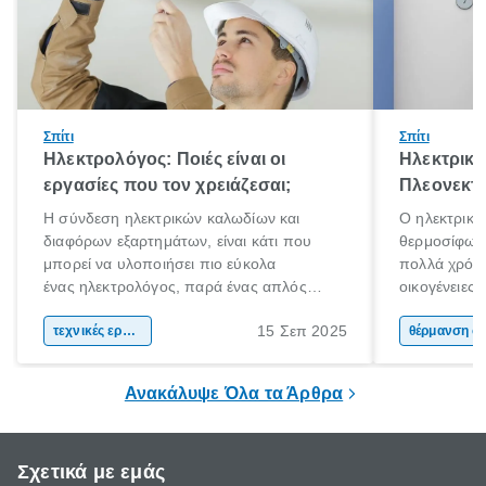
Σπίτι
Σπίτι
Ηλεκτρολόγος: Ποιές είναι οι
Ηλεκτρικό
εργασίες που τον χρειάζεσαι;
Πλεονεκτή
Η σύνδεση ηλεκτρικών καλωδίων και
Ο ηλεκτρικό
διαφόρων εξαρτημάτων, είναι κάτι που
θερμοσίφωνα
μπορεί να υλοποιήσει πιο εύκολα
πολλά χρόνι
ένας ηλεκτρολόγος, παρά ένας απλός
οικογένειες
άνθρωπος. Τα ηλεκτρικά συστήματα είναι
χαρακτηριστ
15 Σεπ 2025
περίπλοκα και επικίνδυνα. Αν έχεις στο νου
τεχνικές εργασίες
θέρμανσης ν
θέρμαν
σου να πραγματοποιήσεις ηλεκτρικές
εμφάνιση κα
εργασίες στο χώρο σου, η πρόσληψη ενός
ηλιακού ήρθ
Ανακάλυψε Όλα τα Άρθρα
ηλεκτρολόγου είναι πιθανόν απαραίτητη.
Σχετικά με εμάς