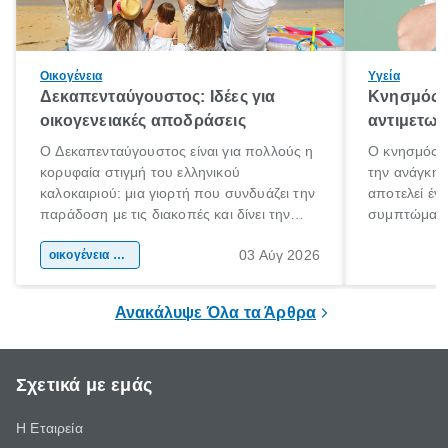
Οικογένεια
Υγεία
Δεκαπενταύγουστος: Ιδέες για
Κνησμός: 
οικογενειακές αποδράσεις
αντιμετωπ
Ο Δεκαπενταύγουστος είναι για πολλούς η
Ο κνησμός ε
κορυφαία στιγμή του ελληνικού
την ανάγκη 
καλοκαιριού: μια γιορτή που συνδυάζει την
αποτελεί έν
παράδοση με τις διακοπές και δίνει την
συμπτώματα
αφορμή για ταξίδια σε κάθε γωνιά της
άνθρωποι κά
03 Αύγ 2026
χώρας. Είτε πρόκειται για λίγες μέρες
οικογένεια & παιδί
πληροφορίες 
ξεγνοιασιάς είτε για μια σύντομη εξόρμηση.
καθώς μπορε
επιμένει για
Ανακάλυψε Όλα τα Άρθρα
Σχετικά με εμάς
Η Εταιρεία