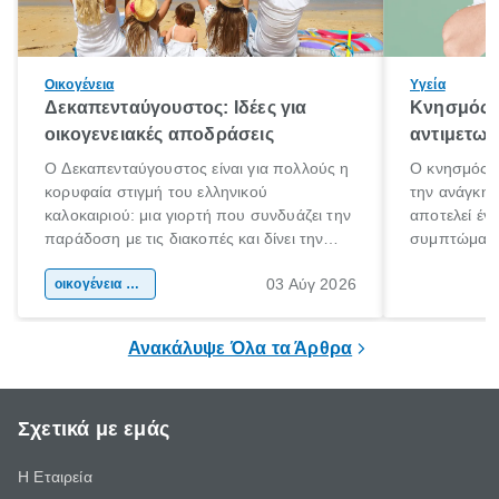
Οικογένεια
Υγεία
Δεκαπενταύγουστος: Ιδέες για
Κνησμός: 
οικογενειακές αποδράσεις
αντιμετωπ
Ο Δεκαπενταύγουστος είναι για πολλούς η
Ο κνησμός ε
κορυφαία στιγμή του ελληνικού
την ανάγκη 
καλοκαιριού: μια γιορτή που συνδυάζει την
αποτελεί έν
παράδοση με τις διακοπές και δίνει την
συμπτώματα
αφορμή για ταξίδια σε κάθε γωνιά της
άνθρωποι κά
03 Αύγ 2026
χώρας. Είτε πρόκειται για λίγες μέρες
οικογένεια & παιδί
πληροφορίες 
ξεγνοιασιάς είτε για μια σύντομη εξόρμηση.
καθώς μπορε
επιμένει για
Ανακάλυψε Όλα τα Άρθρα
Σχετικά με εμάς
Η Εταιρεία