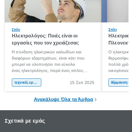
Σπίτι
Σπίτι
Ηλεκτρολόγος: Ποιές είναι οι
Ηλεκτρικό
εργασίες που τον χρειάζεσαι;
Πλεονεκτή
Η σύνδεση ηλεκτρικών καλωδίων και
Ο ηλεκτρικό
διαφόρων εξαρτημάτων, είναι κάτι που
θερμοσίφωνα
μπορεί να υλοποιήσει πιο εύκολα
πολλά χρόνι
ένας ηλεκτρολόγος, παρά ένας απλός
οικογένειες
άνθρωπος. Τα ηλεκτρικά συστήματα είναι
χαρακτηριστ
15 Σεπ 2025
περίπλοκα και επικίνδυνα. Αν έχεις στο νου
τεχνικές εργασίες
θέρμανσης ν
θέρμαν
σου να πραγματοποιήσεις ηλεκτρικές
εμφάνιση κα
εργασίες στο χώρο σου, η πρόσληψη ενός
ηλιακού ήρθ
Ανακάλυψε Όλα τα Άρθρα
ηλεκτρολόγου είναι πιθανόν απαραίτητη.
Σχετικά με εμάς