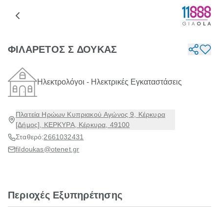
ΦΙΛΑΡΕΤΟΣ Σ ΔΟΥΚΑΣ
Ηλεκτρολόγοι - Ηλεκτρικές Εγκαταστάσεις
Πλατεία Ηρώων Κυπριακού Αγώνος 9, Κέρκυρα
[Δήμος], ΚΕΡΚΥΡΑ, Κέρκυρα, 49100
Σταθερό:
2661032431
fildoukas@otenet.gr
Περιοχές Εξυπηρέτησης