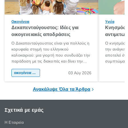
Οικογένεια
Υγεία
Δεκαπενταύγουστος: Ιδέες για
Κνησμός: 
οικογενειακές αποδράσεις
αντιμετωπ
Ο Δεκαπενταύγουστος είναι για πολλούς η
Ο κνησμός ε
κορυφαία στιγμή του ελληνικού
την ανάγκη 
καλοκαιριού: μια γιορτή που συνδυάζει την
αποτελεί έν
παράδοση με τις διακοπές και δίνει την
συμπτώματα
αφορμή για ταξίδια σε κάθε γωνιά της
άνθρωποι κά
03 Αύγ 2026
χώρας. Είτε πρόκειται για λίγες μέρες
οικογένεια & παιδί
πληροφορίες 
ξεγνοιασιάς είτε για μια σύντομη εξόρμηση.
καθώς μπορε
επιμένει για
Ανακάλυψε Όλα τα Άρθρα
Σχετικά με εμάς
Η Εταιρεία