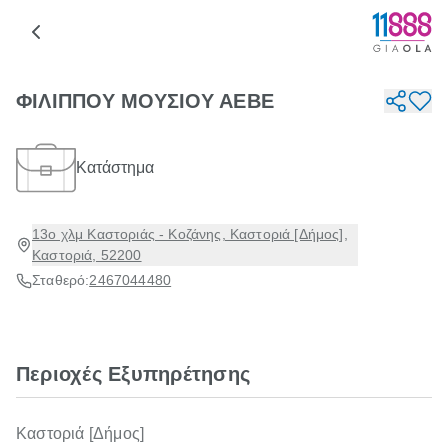
ΦΙΛΙΠΠΟΥ ΜΟΥΣΙΟΥ ΑΕΒΕ
Κατάστημα
13ο χλμ Καστοριάς - Κοζάνης, Καστοριά [Δήμος],
Καστοριά, 52200
Σταθερό:
2467044480
Περιοχές Εξυπηρέτησης
Καστοριά [Δήμος]