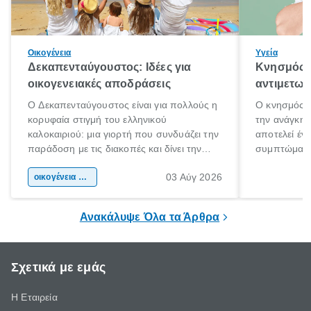
Οικογένεια
Υγεία
Δεκαπενταύγουστος: Ιδέες για
Κνησμός: 
οικογενειακές αποδράσεις
αντιμετωπ
Ο Δεκαπενταύγουστος είναι για πολλούς η
Ο κνησμός ε
κορυφαία στιγμή του ελληνικού
την ανάγκη 
καλοκαιριού: μια γιορτή που συνδυάζει την
αποτελεί έν
παράδοση με τις διακοπές και δίνει την
συμπτώματα
αφορμή για ταξίδια σε κάθε γωνιά της
άνθρωποι κά
03 Αύγ 2026
χώρας. Είτε πρόκειται για λίγες μέρες
οικογένεια & παιδί
πληροφορίες 
ξεγνοιασιάς είτε για μια σύντομη εξόρμηση.
καθώς μπορε
επιμένει για
Ανακάλυψε Όλα τα Άρθρα
Σχετικά με εμάς
Η Εταιρεία