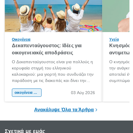
Οικογένεια
Υγεία
Δεκαπενταύγουστος: Ιδέες για
Κνησμός: 
οικογενειακές αποδράσεις
αντιμετωπ
Ο Δεκαπενταύγουστος είναι για πολλούς η
Ο κνησμός ε
κορυφαία στιγμή του ελληνικού
την ανάγκη 
καλοκαιριού: μια γιορτή που συνδυάζει την
αποτελεί έν
παράδοση με τις διακοπές και δίνει την
συμπτώματα
αφορμή για ταξίδια σε κάθε γωνιά της
άνθρωποι κά
03 Αύγ 2026
χώρας. Είτε πρόκειται για λίγες μέρες
οικογένεια & παιδί
πληροφορίες 
ξεγνοιασιάς είτε για μια σύντομη εξόρμηση.
καθώς μπορε
επιμένει για
Ανακάλυψε Όλα τα Άρθρα
Σχετικά με εμάς