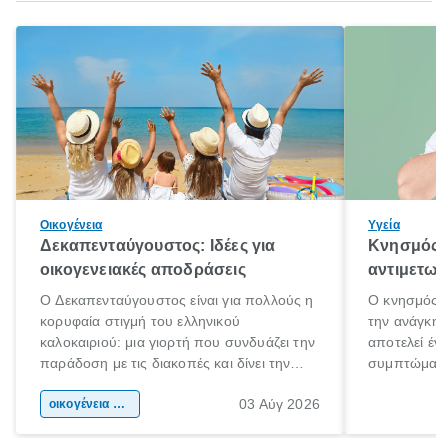
Οικογένεια
Υγεία
Δεκαπενταύγουστος: Ιδέες για
Κνησμός: 
οικογενειακές αποδράσεις
αντιμετωπ
Ο Δεκαπενταύγουστος είναι για πολλούς η
Ο κνησμός ε
κορυφαία στιγμή του ελληνικού
την ανάγκη 
καλοκαιριού: μια γιορτή που συνδυάζει την
αποτελεί έν
παράδοση με τις διακοπές και δίνει την
συμπτώματα
αφορμή για ταξίδια σε κάθε γωνιά της
άνθρωποι κά
03 Αύγ 2026
χώρας. Είτε πρόκειται για λίγες μέρες
οικογένεια & παιδί
πληροφορίες 
ξεγνοιασιάς είτε για μια σύντομη εξόρμηση.
καθώς μπορε
επιμένει για